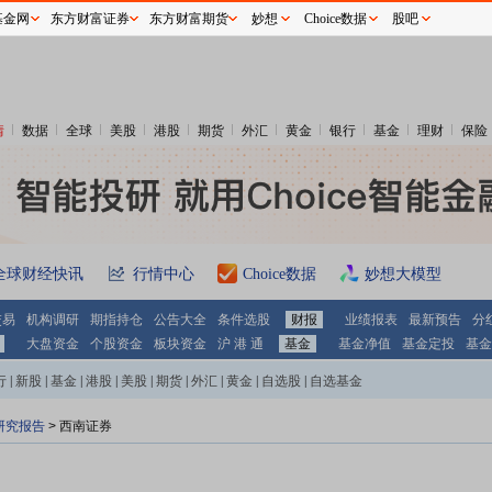
基金网
东方财富证券
东方财富期货
妙想
Choice数据
股吧
情
数据
全球
美股
港股
期货
外汇
黄金
银行
基金
理财
保险
全球财经快讯
行情中心
Choice数据
妙想大模型
交易
机构调研
期指持仓
公告大全
条件选股
财报
业绩报表
最新预告
分
大盘资金
个股资金
板块资金
沪 港 通
基金
基金净值
基金定投
基金
行
|
新股
|
基金
|
港股
|
美股
|
期货
|
外汇
|
黄金
|
自选股
|
自选基金
研究报告
>
西南证券