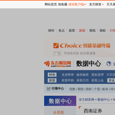
网站首页
加收藏
移动客户端
东方财富
天天
财经
焦点
股票
新股
期指
期权
行
数据中心
特色
龙虎榜单
融资融券
股权质押
大宗
新股
新股申购
新股日历
新股上会
资金
行情中心
指数
|
期指
|
期权
|
个股
|
板块
|
排
东方财富网
>
数据中心
>
西南证券
全景图