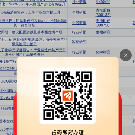
行业研报
生物制品
同比下降7%，25年人白国产占比有所提升
青松股份
化妆品消费复苏，上半年业绩大幅上升
个股研报
(300132)
半年报点评：回购股份夯实信心，业绩持续增
宁德时代
个股研报
长，符合预期
(300750)
业周报：建议配置超跌且基本面优质个股
行业研报
生物制品
“十五五”体育强国规划出炉，海外关税与地
宏观研究
缘风险同步抬升
电子化学品深度报告：产业链迭代与产品升
行业研报
化学制品
级推动国产产品量价齐升
26H1疫苗行业跟踪报告（附批签发）
行业研报
生物制品
2026Q2数据跟踪：投融资持续回暖，订单
行业研报
化学制药
饱满锁定增长
山高环能
于UCO需求旺盛，上半年业绩大幅上升
个股研报
(000803)
行业周报：短期市场回调，静待企稳
行业研报
中药Ⅱ
国内锚定“十五五”消费增长主线，美国通胀
宏观研究
超预期走弱
6月社融数据点评：信贷减量提质，深耕内涵
宏观研究
式发展
美硕科技
基本盘稳固，新能源业务驱动成长加速
个股研报
(301295)
026年中期投资策略：医药K型分化，关注
行业研报
化学制药
科技主题、出海、红利