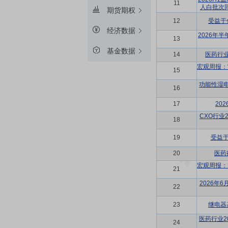
11
人白批次
期货期权
12
受益于
经济数据
2026年
13
基金数据
14
医药行
宏观周报：
15
功能性湿
16
17
20
CXO行业
18
19
受益
20
医药
宏观周报：
21
2026年
22
23
继电器
医药行业2
24