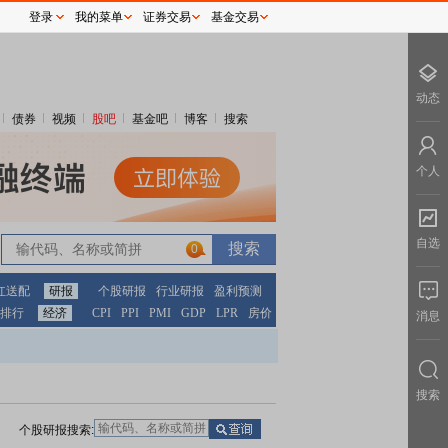
登录
我的菜单
证券交易
基金交易
动态
债券
视频
股吧
基金吧
博客
搜索
个人
自选
0
红送配
研报
个股研报
行业研报
盈利预测
排行
经济
CPI
PPI
PMI
GDP
LPR
房价
消息
搜索
个股研报搜索: