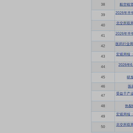
38
航空租
2026年
39
北交所双
40
2026年
41
医药行业周
42
宏观周报
43
2026
44
45
研
46
医
受益于产
47
48
热裂
宏观周报
49
北交所双
50