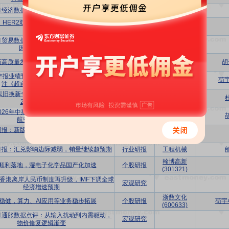
6月经济数据点评：分化格局下的经济新支点
宏观研究
HER2双抗、ADC大放异彩，CLDN18.2
行业研报
医疗服务
未来可期
6月贸易数据点评：外贸高增底色不变，驱动
宏观研究
因素由“量”转“价”
普蕊斯
药高质量发展，需求复苏公司订单增加
个股研报
胡
(301257)
半年报业绩预告点评：业绩预告符合预期，关
巨人网络
个股研报
苟
注《超自然行动组》暑期表现
(002558)
以旧换新专题系列七：6月数据同比+8%，
行业研报
医疗器械
26H1同比-13%
026年中期投资策略：静待地缘冲突化解，
行业研报
铁路公路
航空航运需求释放
周报：新版基药目录落地，医药板块震荡上
行业研报
生物制品
行
月报：汇兑影响边际减弱，销量继续超预期
行业研报
工程机械
翰博高新
顺利落地，湿电子化学品国产化加速
个股研报
(301321)
香港离岸人民币制度再升级，IMF下调全球
宏观研究
经济增速预期
浙数文化
稳健，算力、AI应用等业务稳步拓展
个股研报
苟宇
(600633)
6月通胀数据点评：从输入扰动到内需驱动，
宏观研究
物价修复逻辑渐变