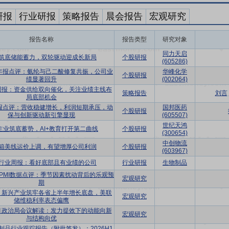
研报
行业研报
策略报告
晨会报告
宏观研究
报告名称
报告类型
研究对象
同力天启
筑底储能蓄力，双轮驱动迎成长新局
个股研报
(605286)
半年报点评：氨纶与己二酸修复共振，公司业
华峰化学
个股研报
绩显著回升
(002064)
周报：资金供给双向催化，关注业绩主线布
策略报告
刘言
局底部机会
中报点评：营收稳健增长，利润短期承压，动
国邦医药
个股研报
保与创新驱动新引擎显现
(605507)
世纪天鸿
主业筑底蓄势，AI+教育打开第二曲线
个股研报
(300654)
中创物流
箱美线运价上调，有望增厚公司利润
个股研报
(603967)
行业周报：看好底部且有业绩的公司
行业研报
生物制品
7月PMI数据点评：季节因素扰动背后的乐观预
宏观研究
期
：新兴产业筑牢各省上半年增长底盘，美联
宏观研究
储维稳利率表态偏鹰
7月政治局会议解读：发力提效下的动能向新
宏观研究
与结构向优
1血制品行业跟踪报告（附批签发）：2026H1