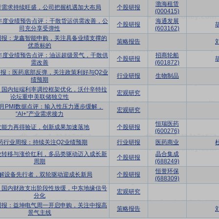
渤海租赁
赁需求持续旺盛，公司把握机遇加大布局
个股研报
(000415)
半年度业绩预告点评：干散货运供需改善，公
海通发展
个股研报
司充分享受弹性
(603162)
周报：龙鑫智能申购，关注具备业绩支撑的
策略报告
优质标的
半年度业绩预告点评：油运超级景气，干散供
招商轮船
个股研报
需改善
(601872)
报：医药底部反弹，关注政策利好与Q2业
行业研报
生物制品
绩预期
：国内短端利率调控框架优化，沃什辛特拉
宏观研究
论坛重申美联储独立性
年6月PMI数据点评：输入性压力逐步缓解，
宏观研究
“AI+”产业需求接力
恒瑞医药
发能力再得验证，创新成果加速落地
个股研报
(600276)
药行业周报：持续关注Q2业绩预期
行业研报
医药商业
业转移与涨价红利，多品类驱动迈入成长新
晶合集成
个股研报
周期
(688249)
恒誉环保
解设备先行者，双轮驱动迎成长新局
个股研报
(688309)
：国内财政支出阶段性放缓，中东地缘信号
宏观研究
分化
周报：益坤电气周一开启申购，关注中报高
策略报告
景气主线