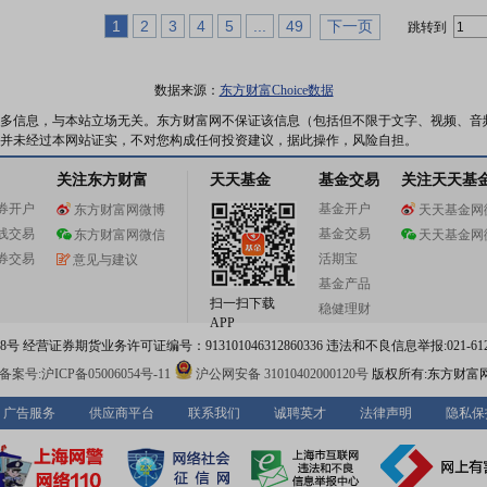
1
2
3
4
5
...
49
下一页
跳转到
数据来源：
东方财富Choice数据
多信息，与本站立场无关。东方财富网不保证该信息（包括但不限于文字、视频、音
并未经过本网站证实，不对您构成任何投资建议，据此操作，风险自担。
关注东方财富
天天基金
基金交易
关注天天基
券开户
基金开户
东方财富网微博
天天基金网
线交易
基金交易
东方财富网微信
天天基金网
券交易
活期宝
意见与建议
基金产品
扫一扫下载
稳健理财
APP
 经营证券期货业务许可证编号：913101046312860336 违法和不良信息举报:021-612
案号:沪ICP备05006054号-11
沪公网安备 31010402000120号
版权所有:东方财富
广告服务
供应商平台
联系我们
诚聘英才
法律声明
隐私保