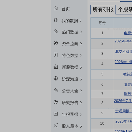
所有研报
个股
首页
我的数据
序号
热门数据
1
电梯
2026年
2
资金流向
北交所双
3
特色数据
2026年
4
新股数据
5
教辅
沪深港通
6
集装
公告大全
7
医药
2026年
研究报告
8
宏观周报
9
年报季报
2026年
10
股东股本
2026H