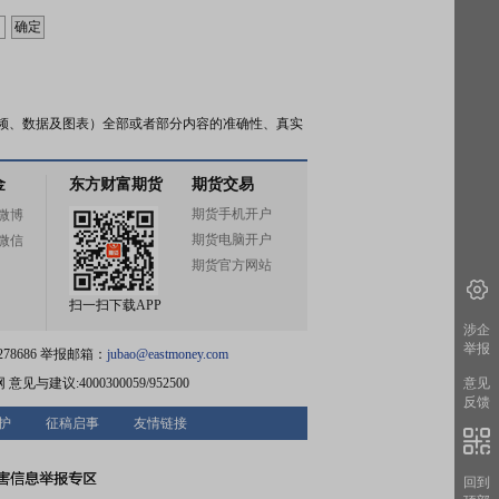
频、数据及图表）全部或者部分内容的准确性、真实
金
东方财富期货
期货交易
期货手机开户
微博
期货电脑开户
微信
期货官方网站
扫一扫下载APP
涉企
举报
78686 举报邮箱：
jubao@eastmoney.com
网
意见与建议:4000300059/952500
意见
反馈
护
征稿启事
友情链接
回到