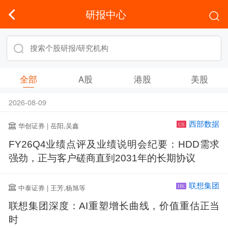
研报中心
全部
A股
港股
美股
2026-08-09
西部数据
华创证券 | 岳阳,吴鑫
US
FY26Q4业绩点评及业绩说明会纪要：HDD需求
强劲，正与客户磋商直到2031年的长期协议
联想集团
中泰证券 | 王芳,杨旭等
HK
联想集团深度：AI重塑增长曲线，价值重估正当
时