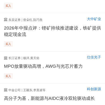
买入
大中矿业
东吴证券 | 曾朵红,阮巧燕
2026年中报点评：锂矿持续推进建设，铁矿提供
稳定现金流
买入
仕佳光子
长江证券 | 杨洋,黄天佑
MPO放量驱动高增，AWG与光芯片蓄力
买入
科创新源
中金公司 | 王颖东,李熹凌等
高分子为基，新能源与AIDC液冷双轮驱动成长