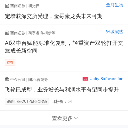
金河生物
西南证券 | 胡光怿
定增获深交所受理，金霉素龙头未来可期
宋城演艺
西南证券 | 苟宇睿,陈柯伊等
AI双中台赋能标准化复制，轻重资产双轮打开文
旅成长新空间
持有
Unity Software Inc
中金公司 | 陶冶,曹萌等
US
飞轮已成型，业务增长与利润水平有望同步提升
目标价：54
跑赢行业(OUTPERFORM)
查看更多