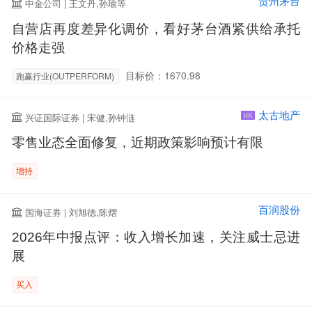
贵州茅台
中金公司 | 王文丹,孙瑜等
自营店再度差异化调价，看好茅台酒紧供给承托
价格走强
目标价：1670.98
跑赢行业(OUTPERFORM)
太古地产
兴证国际证券 | 宋健,孙钟涟
HK
零售业态全面修复，近期政策影响预计有限
增持
百润股份
国海证券 | 刘旭德,陈熠
2026年中报点评：收入增长加速，关注威士忌进
展
买入