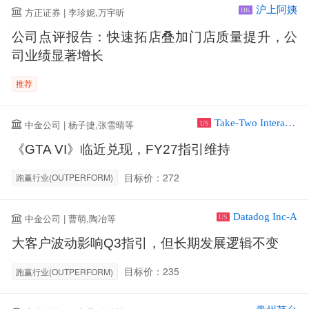
沪上阿姨
方正证券 | 李珍妮,万宇昕
HK
公司点评报告：快速拓店叠加门店质量提升，公
司业绩显著增长
推荐
Take-Two Interactive Software Inc
中金公司 | 杨子捷,张雪晴等
US
《GTA VI》临近兑现，FY27指引维持
目标价：272
跑赢行业(OUTPERFORM)
Datadog Inc-A
中金公司 | 曹萌,陶冶等
US
大客户波动影响Q3指引，但长期发展逻辑不变
目标价：235
跑赢行业(OUTPERFORM)