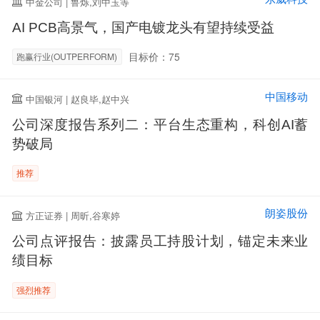
中金公司 | 鲁烁,刘中玉等
AI PCB高景气，国产电镀龙头有望持续受益
目标价：75
跑赢行业(OUTPERFORM)
中国移动
中国银河 | 赵良毕,赵中兴
公司深度报告系列二：平台生态重构，科创AI蓄
势破局
推荐
朗姿股份
方正证券 | 周昕,谷寒婷
公司点评报告：披露员工持股计划，锚定未来业
绩目标
强烈推荐