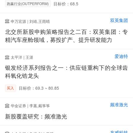
目标价：68.5
跑赢行业(OUTPERFORM)
双英集团
申万宏源 | 刘靖,王雨晴
北交所新股申购策略报告之二百：双英集团：专
精汽车座舱领域，募投扩产、提升研发能力
爱迪特
太平洋 | 王湛
银发经济系列报告之一：供应链重构下的全球齿
科氧化锆龙头
目标价：69.3 ~ 80.85
买入
频准激光
华金证券 | 李蕙,戴筝筝
新股覆盖研究：频准激光
东威科技