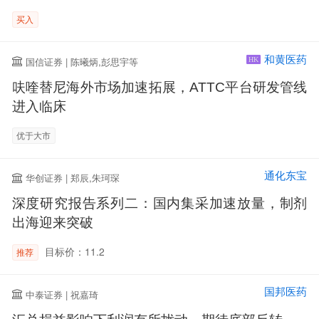
买入
和黄医药
国信证券 | 陈曦炳,彭思宇等
HK
呋喹替尼海外市场加速拓展，ATTC平台研发管线
进入临床
优于大市
通化东宝
华创证券 | 郑辰,朱珂琛
深度研究报告系列二：国内集采加速放量，制剂
出海迎来突破
目标价：11.2
推荐
国邦医药
中泰证券 | 祝嘉琦