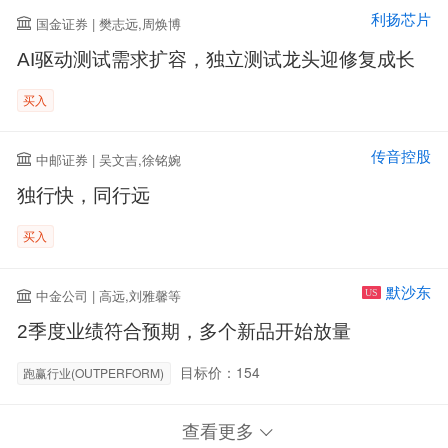
利扬芯片
国金证券 | 樊志远,周焕博
AI驱动测试需求扩容，独立测试龙头迎修复成长
买入
传音控股
中邮证券 | 吴文吉,徐铭婉
独行快，同行远
买入
默沙东
中金公司 | 高远,刘雅馨等
US
2季度业绩符合预期，多个新品开始放量
目标价：154
跑赢行业(OUTPERFORM)
查看更多