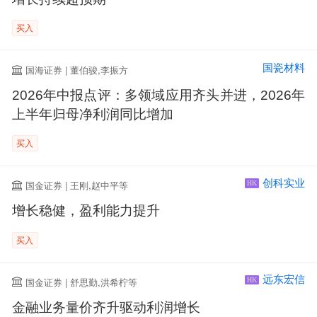
买入
国瓷材料
国海证券 | 董伯骏,李振方
2026年中报点评：多领域应用齐头并进，2026年
上半年归母净利润同比增加
买入
创科实业
国金证券 | 王刚,赵中平等
HK
增长稳健，盈利能力提升
买入
远东宏信
国金证券 | 舒思勤,洪希柠等
HK
金融业务量价齐升驱动利润增长