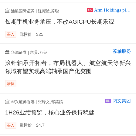
Arm Holdings plc ADR
浦银国际证券 | 陈耀波,苏聪
US
短期手机业务承压，不改AGICPU长期乐观
目标价：325
买入
苏轴股份
华源证券 | 赵昊,万枭
滚针轴承开拓者，布局机器人、航空航天等新兴
领域有望实现高端轴承国产化突围
增持
阅文集团
华兴证券香港 | 张译文,邹笑嫣
HK
1H26业绩预览，核心业务保持稳健
目标价：24.7
买入