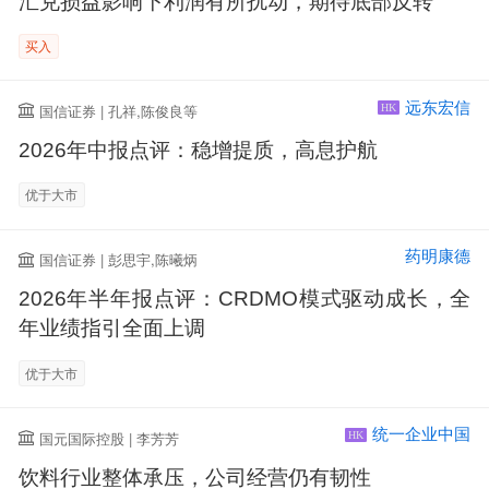
汇兑损益影响下利润有所扰动，期待底部反转
买入
远东宏信
国信证券 | 孔祥,陈俊良等
HK
2026年中报点评：稳增提质，高息护航
优于大市
药明康德
国信证券 | 彭思宇,陈曦炳
2026年半年报点评：CRDMO模式驱动成长，全
年业绩指引全面上调
优于大市
统一企业中国
国元国际控股 | 李芳芳
HK
饮料行业整体承压，公司经营仍有韧性