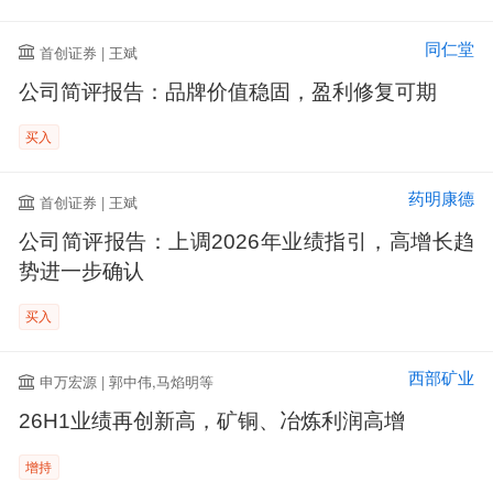
同仁堂
首创证券 | 王斌
公司简评报告：品牌价值稳固，盈利修复可期
买入
药明康德
首创证券 | 王斌
公司简评报告：上调2026年业绩指引，高增长趋
势进一步确认
买入
西部矿业
申万宏源 | 郭中伟,马焰明等
26H1业绩再创新高，矿铜、冶炼利润高增
增持