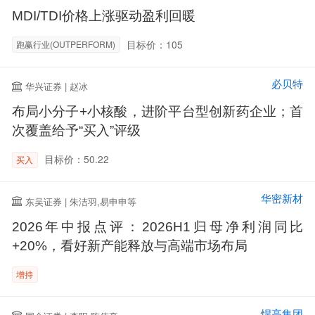
MDI/TDI价格上涨驱动盈利回暖
目标价：105
跑赢行业(OUTPERFORM)
必贝特
华兴证券 | 赵冰
布局小分子+小核酸，进阶平台型创新药企业；首
次覆盖给予“买入”评级
目标价：50.22
买入
华密新材
东吴证券 | 朱洁羽,易申申等
2026年中报点评：2026H1归母净利润同比
+20%，看好新产能释放与高端市场布局
增持
悍高集团