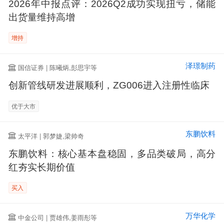
2026年中报点评：2026Q2成功实现扭亏，储能
出货量维持高增
增持
泽璟制药
国信证券 | 陈曦炳,彭思宇等
创新管线研发进展顺利，ZG006进入注册性临床
优于大市
东鹏饮料
太平洋 | 郭梦婕,梁帅奇
东鹏饮料：核心基本盘稳固，多品类破局，高分
红夯实长期价值
买入
万华化学
中金公司 | 贾雄伟,姜雨彤等