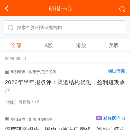
研报中心
全部
A股
港股
美股
2026-08-11
汤臣倍健
华创证券 | 欧阳予,范子盼等
2026年半年报点评：渠道结构优化，盈利短期承
压
目标价：12
中性
精锋医疗-B
华创证券 | 郑辰,李婵娟等
HK
深度研究报告：国内加速进口替代，海外广阔市