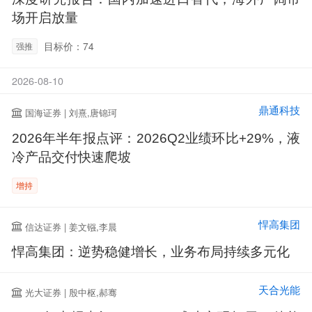
场开启放量
目标价：74
强推
2026-08-10
鼎通科技
国海证券 | 刘熹,唐锦珂
2026年半年报点评：2026Q2业绩环比+29%，液
冷产品交付快速爬坡
增持
悍高集团
信达证券 | 姜文镪,李晨
悍高集团：逆势稳健增长，业务布局持续多元化
天合光能
光大证券 | 殷中枢,郝骞