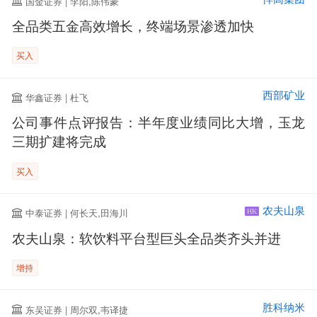
国金证券 | 李阳,陈伟豪
全品类五金高效增长，终端场景渗透加快
买入
西部矿业
华鑫证券 | 杜飞
公司事件点评报告：半年度业绩同比大增，玉龙
三期扩建将完成
买入
农夫山泉
中泰证券 | 何长天,田海川
HK
农夫山泉：软饮料平台型巨头全品类齐头并进
增持
胜科纳米
东吴证券 | 周尔双,韦译捷