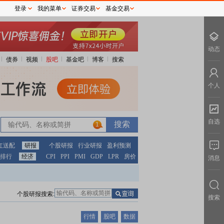
登录
我的菜单
证券交易
基金交易
动态
债券
视频
股吧
基金吧
博客
搜索
个人
自选
1
红送配
研报
个股研报
行业研报
盈利预测
排行
经济
CPI
PPI
PMI
GDP
LPR
房价
消息
个股研报搜索:
搜索
行情
股吧
数据