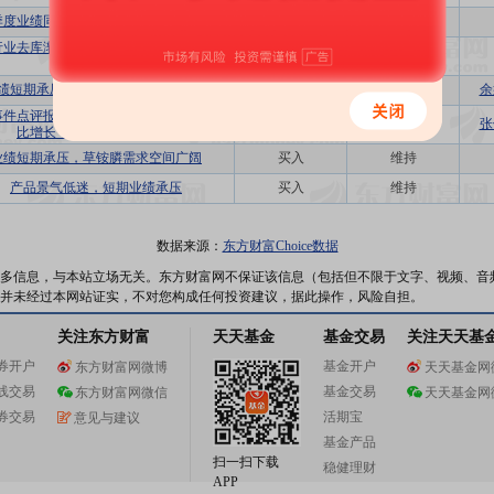
季度业绩同比增长，静待行业景气回暖
买入
维持
行业去库渐进尾声，连续两季度实现业绩
增持
维持
改善
绩短期承压，精草铵膦产能布局推进
买入
维持
余
事件点评报告：农药中间体产品产销量同
买入
首次
张
比增长，重点项目稳步推进
业绩短期承压，草铵膦需求空间广阔
买入
维持
产品景气低迷，短期业绩承压
买入
维持
数据来源：
东方财富Choice数据
多信息，与本站立场无关。东方财富网不保证该信息（包括但不限于文字、视频、音
并未经过本网站证实，不对您构成任何投资建议，据此操作，风险自担。
关注东方财富
天天基金
基金交易
关注天天基
券开户
基金开户
东方财富网微博
天天基金网
线交易
基金交易
东方财富网微信
天天基金网
券交易
活期宝
意见与建议
基金产品
扫一扫下载
稳健理财
APP