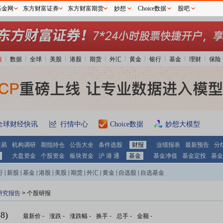
基金网
东方财富证券
东方财富期货
妙想
Choice数据
股吧
情
数据
全球
美股
港股
期货
外汇
黄金
银行
基金
理财
保险
全球财经快讯
行情中心
Choice数据
妙想大模型
交易
机构调研
期指持仓
公告大全
条件选股
财报
业绩报表
最新预告
分
大盘资金
个股资金
板块资金
沪 港 通
基金
基金净值
基金定投
基金
行
|
新股
|
基金
|
港股
|
美股
|
期货
|
外汇
|
黄金
|
自选股
|
自选基金
研究报告
> 个股研报
8)
最新价
-
涨跌
-
涨跌幅
-
换手
-
总手
-
金额
-