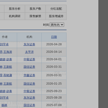
股东分析
股东户数
分红送配
机构调研
限售解禁
股东增减持
时间:
作者
机构
日期
刘宇卓
东兴证券
2026-04-28
亮
王海涛
太平洋
2026-04-14
嫄嫄
赵泰
中银证券
2026-04-01
林
王新航
国信证券
2026-03-31
昊
高铭谦
华鑫证券
2026-03-31
林
王新航
国信证券
2026-01-25
嫄嫄
赵泰
中银证券
2025-09-23
刘宇卓
东兴证券
2025-08-28
杨林
国信证券
2025-07-08