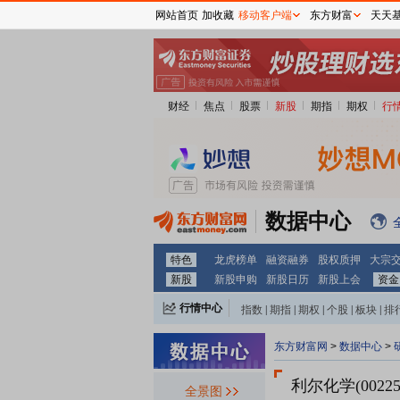
网站首页
加收藏
移动客户端
东方财富
天天
财经
焦点
股票
新股
期指
期权
行
数据中心
特色
龙虎榜单
融资融券
股权质押
大宗
新股
新股申购
新股日历
新股上会
资金
行情中心
指数
|
期指
|
期权
|
个股
|
板块
|
排
东方财富网
>
数据中心
>
利尔化学(00225
全景图