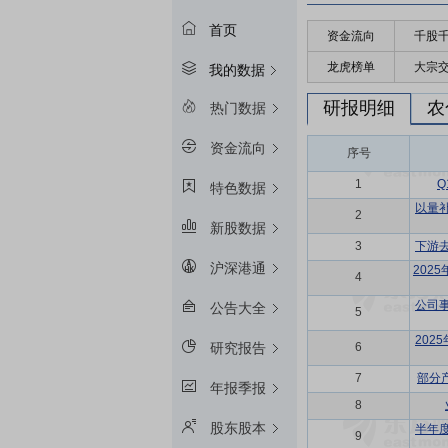
首页
资金流向
千股
龙虎榜单
大宗
我的数据
研报明细
农
热门数据
资金流向
序号
1
特色数据
以量
2
新股数据
3
下游
沪深港通
202
4
公司
公告大全
5
202
6
研究报告
7
部分
年报季报
8
股东股本
半年
9