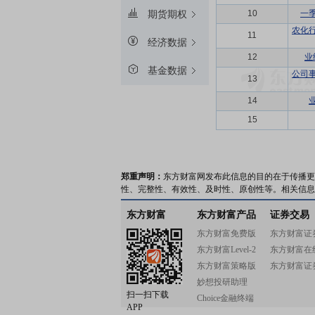
10
一
期货期权
农化
11
经济数据
12
业
基金数据
公司
13
14
15
郑重声明：
东方财富网发布此信息的目的在于传播更
性、完整性、有效性、及时性、原创性等。相关信息
东方财富
东方财富产品
证券交易
东方财富免费版
东方财富证
东方财富Level-2
东方财富在
东方财富策略版
东方财富证
妙想投研助理
扫一扫下载
Choice金融终端
APP