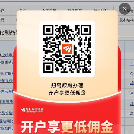
千评
公告
个股日历
财务数据
核心题材
主力持仓
交易
融资融券
高管持股
股东大会
个股研报
股本结构
化制品研报
农化制品盈利预测
东财
评级
报告名称
变动
评级
Q1业绩承压，细分龙头发展前景较好
买入
维持
补价驱动业绩复苏，草铵膦有望迎来景气
买入
维持
王
回升
去库存顺利，销量增长驱动业绩同比高增
买入
维持
余
5年年报点评：农药销量大幅增长，与大客
增持
维持
杨
户合作持续深化
事件点评报告：满产满销业绩高增，全球
买入
维持
卢
化驱动成长
5年业绩预计增长122%，草铵膦涨价将使
增持
维持
杨
公司盈利修复
产品价格回暖带动2025H1业绩同比改善
买入
维持
余
业绩同比增长，行业有望底部回暖
买入
维持
度业绩同比大幅增长，草铵膦价格有望触
增持
维持
底反弹