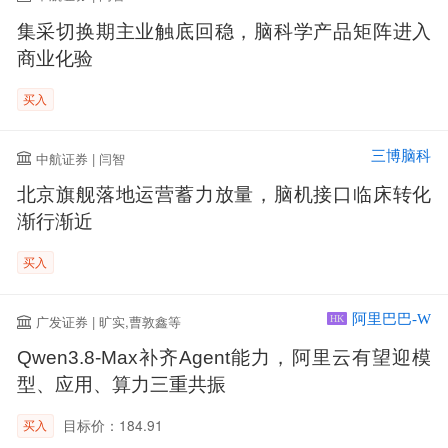
集采切换期主业触底回稳，脑科学产品矩阵进入
商业化验
买入
三博脑科
中航证券 | 闫智
北京旗舰落地运营蓄力放量，脑机接口临床转化
渐行渐近
买入
阿里巴巴-W
广发证券 | 旷实,曹敦鑫等
HK
Qwen3.8-Max补齐Agent能力，阿里云有望迎模
型、应用、算力三重共振
目标价：184.91
买入