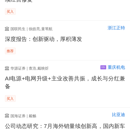
买入
浙江正特
国联民生 | 徐皓亮,童苇航
深度报告：创新驱动，厚积薄发
推荐
重庆机电
华源证券 | 查浩,戴映炘
HK
AI电源+电网升级+主业改善共振，成长与分红兼
备
买入
比亚迪
国海证券 | 戴畅
公司动态研究：7月海外销量续创新高，国内新车