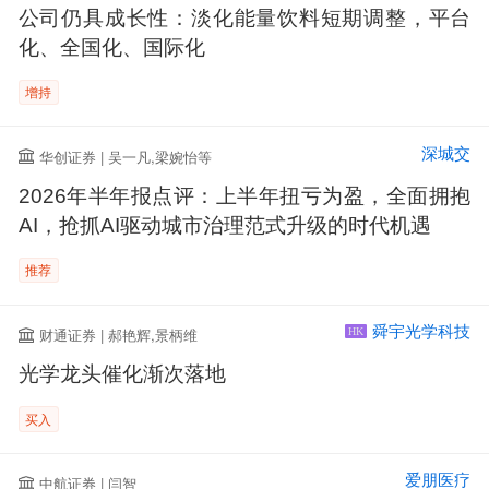
公司仍具成长性：淡化能量饮料短期调整，平台
化、全国化、国际化
增持
深城交
华创证券 | 吴一凡,梁婉怡等
2026年半年报点评：上半年扭亏为盈，全面拥抱
AI，抢抓AI驱动城市治理范式升级的时代机遇
推荐
舜宇光学科技
财通证券 | 郝艳辉,景柄维
HK
光学龙头催化渐次落地
买入
爱朋医疗
中航证券 | 闫智