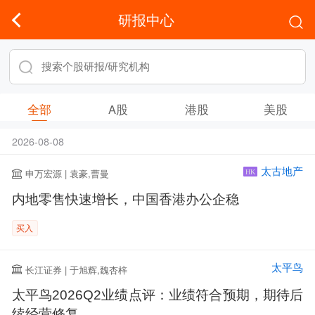
研报中心
全部
A股
港股
美股
2026-08-08
太古地产
申万宏源 | 袁豪,曹曼
HK
内地零售快速增长，中国香港办公企稳
买入
太平鸟
长江证券 | 于旭辉,魏杏梓
太平鸟2026Q2业绩点评：业绩符合预期，期待后
续经营修复