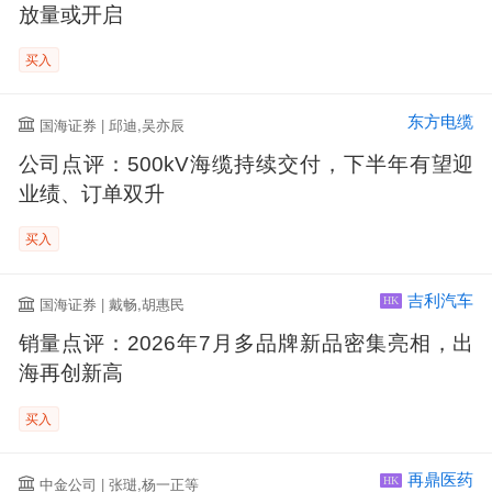
放量或开启
买入
东方电缆
国海证券 | 邱迪,吴亦辰
公司点评：500kV海缆持续交付，下半年有望迎
业绩、订单双升
买入
吉利汽车
国海证券 | 戴畅,胡惠民
HK
销量点评：2026年7月多品牌新品密集亮相，出
海再创新高
买入
再鼎医药
中金公司 | 张琎,杨一正等
HK