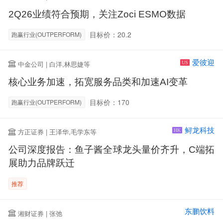
2Q26业绩符合预期，关注Zoci ESMO数据
目标价：20.2
跑赢行业(OUTPERFORM)
爱彼迎
中金公司 | 白洋,林思婕等
US
核心业务加速，拓宽服务品类和加速AI变革
目标价：170
跑赢行业(OUTPERFORM)
鲟龙科技
方正证券 | 王泽华,毛学东等
HK
公司深度报告：鱼子酱全球龙头量价齐升，C端拓
展助力品牌跃迁
推荐
东鹏饮料
湘财证券 | 张弛