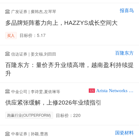
报喜鸟
广发证券 | 糜韩杰,左琴琴
多品牌矩阵蓄力向上，HAZZYS成长空间大
目标价：5.17
买入
百隆东方
信达证券 | 姜文镪,刘田田
百隆东方：量价齐升业绩高增，越南盈利持续提
升
Arista Networks Inc
中金公司 | 李诗雯,夏依琳等
US
供应紧张缓解，上修2026年业绩指引
目标价：220
跑赢行业(OUTPERFORM)
国瓷材料
中泰证券 | 孙颖,曹惠