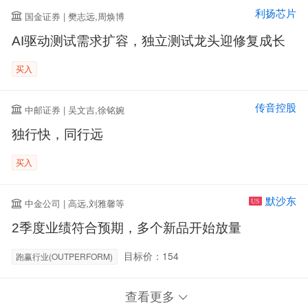
利扬芯片
国金证券 | 樊志远,周焕博
AI驱动测试需求扩容，独立测试龙头迎修复成长
买入
传音控股
中邮证券 | 吴文吉,徐铭婉
独行快，同行远
买入
默沙东
中金公司 | 高远,刘雅馨等
US
2季度业绩符合预期，多个新品开始放量
目标价：154
跑赢行业(OUTPERFORM)
查看更多