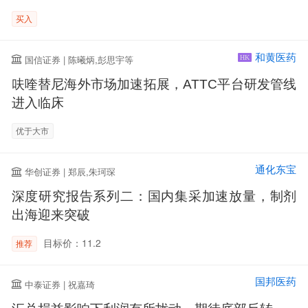
买入
和黄医药
国信证券 | 陈曦炳,彭思宇等
HK
呋喹替尼海外市场加速拓展，ATTC平台研发管线
进入临床
优于大市
通化东宝
华创证券 | 郑辰,朱珂琛
深度研究报告系列二：国内集采加速放量，制剂
出海迎来突破
目标价：11.2
推荐
国邦医药
中泰证券 | 祝嘉琦