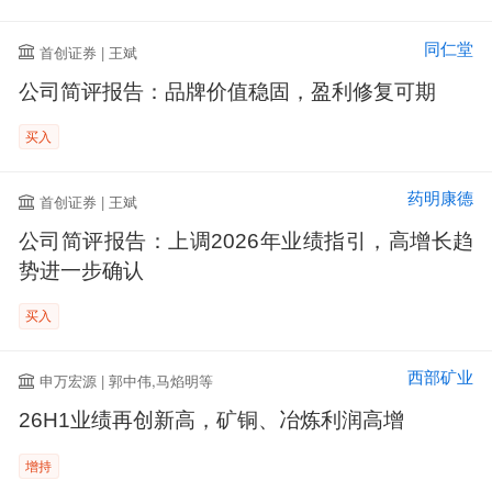
同仁堂
首创证券 | 王斌
公司简评报告：品牌价值稳固，盈利修复可期
买入
药明康德
首创证券 | 王斌
公司简评报告：上调2026年业绩指引，高增长趋
势进一步确认
买入
西部矿业
申万宏源 | 郭中伟,马焰明等
26H1业绩再创新高，矿铜、冶炼利润高增
增持