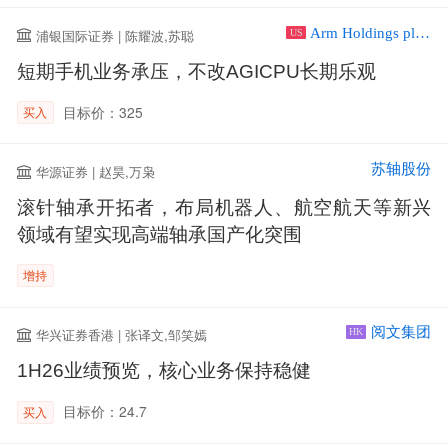
Arm Holdings plc ADR
浦银国际证券 | 陈耀波,苏聪
US
短期手机业务承压，不改AGICPU长期乐观
目标价：325
买入
苏轴股份
华源证券 | 赵昊,万枭
滚针轴承开拓者，布局机器人、航空航天等新兴
领域有望实现高端轴承国产化突围
增持
阅文集团
华兴证券香港 | 张译文,邹笑嫣
HK
1H26业绩预览，核心业务保持稳健
目标价：24.7
买入