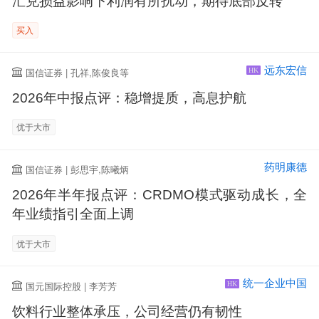
汇兑损益影响下利润有所扰动，期待底部反转
买入
远东宏信
国信证券 | 孔祥,陈俊良等
HK
2026年中报点评：稳增提质，高息护航
优于大市
药明康德
国信证券 | 彭思宇,陈曦炳
2026年半年报点评：CRDMO模式驱动成长，全
年业绩指引全面上调
优于大市
统一企业中国
国元国际控股 | 李芳芳
HK
饮料行业整体承压，公司经营仍有韧性