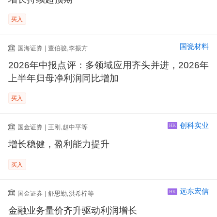
买入
国瓷材料
国海证券 | 董伯骏,李振方
2026年中报点评：多领域应用齐头并进，2026年
上半年归母净利润同比增加
买入
创科实业
国金证券 | 王刚,赵中平等
HK
增长稳健，盈利能力提升
买入
远东宏信
国金证券 | 舒思勤,洪希柠等
HK
金融业务量价齐升驱动利润增长