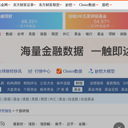
基金网
东方财富证券
东方财富期货
妙想
Choice数据
股吧
情
数据
全球
美股
港股
期货
外汇
黄金
银行
基金
理财
保险
全球财经快讯
行情中心
Choice数据
妙想大模型
交易
机构调研
期指持仓
公告大全
条件选股
财报
业绩报表
最新预告
分
大盘资金
个股资金
板块资金
沪 港 通
基金
基金净值
基金定投
基金
行
|
新股
|
基金
|
港股
|
美股
|
期货
|
外汇
|
黄金
|
自选股
|
自选基金
研究报告
> 个股研报
5)
最新价
-
涨跌
-
涨跌幅
-
换手
-
总手
-
金额
-