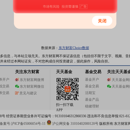
数据来源：
东方财富Choice数据
多信息，与本站立场无关。东方财富网不保证该信息（包括但不限于文字、视频、音
并未经过本网站证实，不对您构成任何投资建议，据此操作，风险自担。
关注东方财富
天天基金
基金交易
关注天天基
券开户
基金开户
东方财富网微博
天天基金网
线交易
基金交易
东方财富网微信
天天基金网
券交易
活期宝
意见与建议
基金产品
扫一扫下载
稳健理财
APP
 经营证券期货业务许可证编号：913101046312860336 违法和不良信息举报:021-612
案号:沪ICP备05006054号-11
沪公网安备 31010402000120号
版权所有:东方财富