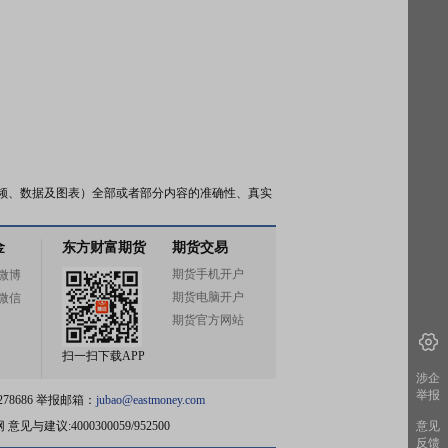
频、数据及图表）全部或者部分内容的准确性、真实
金
东方财富期货
期货交易
期货手机开户
微博
期货电脑开户
微信
期货官方网站
扫一扫下载APP
涉企
举报
78686 举报邮箱：
jubao@eastmoney.com
网
意见与建议:4000300059/952500
意见
反馈