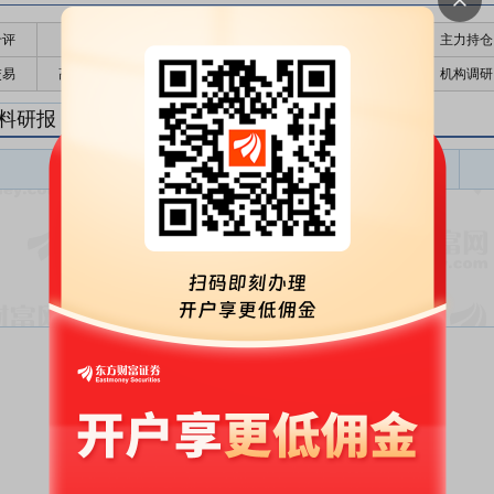
千评
公告
个股日历
财务数据
核心题材
主力持仓
交易
高管持股
股东大会
个股研报
股本结构
机构调研
料研报
塑料盈利预测
东财
评级
报告名称
变动
评级
暂无数据