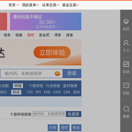
登录
我的菜单
证券交易
基金交易
动态
债券
视频
股吧
基金吧
博客
搜索
个人
自选
0
红送配
研报
个股研报
行业研报
盈利预测
排行
经济
CPI
PPI
PMI
GDP
LPR
房价
消息
个股研报搜索:
搜索
行情
股吧
数据