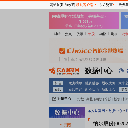
网站首页
加收藏
移动客户端
东方财富
天天
财经
焦点
股票
新股
期指
期权
行
数据中心
特色
龙虎榜单
融资融券
股权质押
大宗
新股
新股申购
新股日历
新股上会
资金
行情中心
指数
|
期指
|
期权
|
个股
|
板块
|
排
东方财富网
>
数据中心
>
纳尔股份(00282
全景图