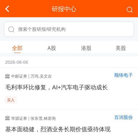
研报中心
全部
A股
港股
美股
2026-08-06
顺络电子
中邮证券 | 万玮,吴文吉
毛利率环比修复，AI+汽车电子驱动成长
买入
百润股份
华源证券 | 张东雪,林若尧
基本面稳健，烈酒业务长期价值亟待体现