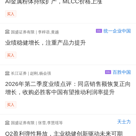
AI金属粉体持续扩产，MLCC价格上涨
买入
统一企业中国
国盛证券有限 | 李梓语,黄越
HK
业绩稳健增长，注重产品力提升
买入
百胜中国
长江证券 | 赵刚,杨会强
HK
2026年第二季度业绩点评：同店销售额恢复正向
增长，收购必胜客中国有望推动利润率提升
买入
天士力
国盛证券有限 | 张雪,李慧瑶等
Q2盈利弹性释放，主业稳健创新驱动未来可期