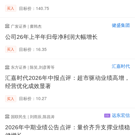
目标价：140.75
买入
健盛集团
广发证券 | 糜韩杰
公司26年上半年归母净利润大幅增长
目标价：16.35
买入
汇嘉时代
东方证券 | 陈笑,刘彦菁等
汇嘉时代2026年中报点评：超市驱动业绩高增，
经营优化成效显著
目标价：10.27
买入
远东宏信
国联民生 | 刘雨辰,陈昌涛
HK
2026年中期业绩公告点评：量价齐升支撑业绩稳