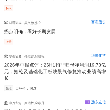
买入
百润股份
财通证券 | 吴文德,张立
拐点明确，看好长期发展
增持
华峰化学
华创证券 | 孙维容,邹骏程
2026年中报点评：26H1扣非归母净利润19.73亿
元，氨纶及基础化工板块景气修复推动业绩高增
长
目标价：16.31
强推
远东宏信
申万宏源 | 罗钻辉,金黎丹
HK