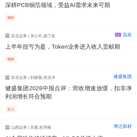
深耕PCB铜箔领域，受益AI需求未来可期
增持
迅策
东北证券 | 宋心竹,易丁依
HK
上半年扭亏为盈，Token业务进入收入贡献期
增持
健盛集团
东北证券 | 刘家薇,苏浩洋
健盛集团2026中报点评：营收增速放缓，扣非净
利润增长符合预期
买入
博迁新材
山西证券 | 肖索,杜羽枢