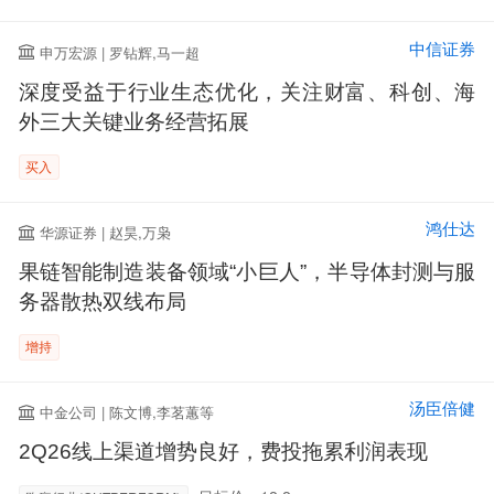
中信证券
申万宏源 | 罗钻辉,马一超
深度受益于行业生态优化，关注财富、科创、海
外三大关键业务经营拓展
买入
鸿仕达
华源证券 | 赵昊,万枭
果链智能制造装备领域“小巨人”，半导体封测与服
务器散热双线布局
增持
汤臣倍健
中金公司 | 陈文博,李茗蕙等
2Q26线上渠道增势良好，费投拖累利润表现