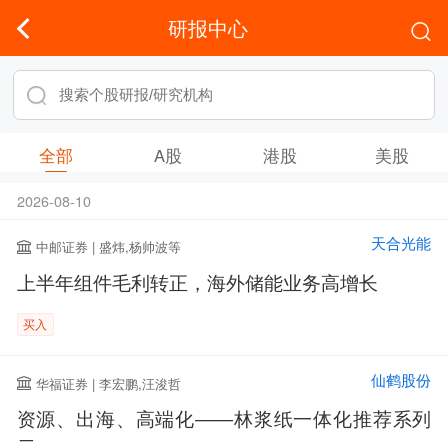
研报中心
全部
A股
港股
美股
2026-08-10
天合光能
中邮证券 | 盛炜,杨帅波等
上半年组件毛利转正，海外储能业务高增长
买入
仙鹤股份
华福证券 | 李宏鹏,汪浚哲
资源、出海、高端化——林浆纸一体化推荐系列
二