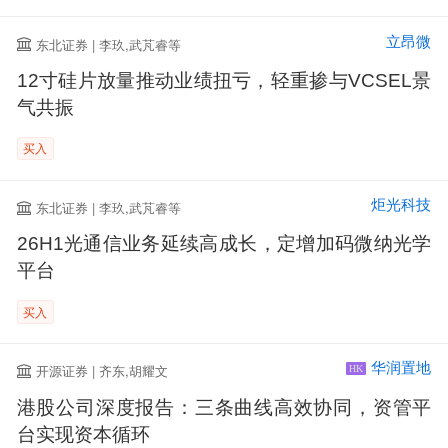
立昂微
东北证券 | 李玖,武芃睿等
12寸硅片放量推动业绩扭亏，轻重掺与VCSEL景
气共振
买入
炬光科技
东北证券 | 李玖,武芃睿等
26H1光通信业务延续高成长，定增加码微纳光学
平台
买入
华润置地
开源证券 | 齐东,胡耀文
HK
港股公司深度报告：三条曲线高效协同，资管平
台实现资本循环