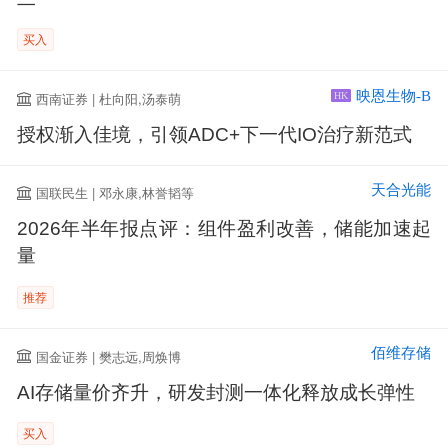
买入
映恩生物-B
西南证券 | 杜向阳,汤泰萌
HK
授权渐入佳境，引领ADC+下一代IO治疗新范式
天合光能
国联民生 | 邓永康,林誉韬等
2026年半年报点评：组件盈利改善，储能加速起
量
推荐
佰维存储
国金证券 | 樊志远,周焕博
AI存储量价齐升，研发封测一体化释放成长弹性
买入