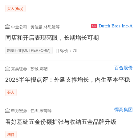
买入(Buy)
Dutch Bros Inc-A
中金公司 | 黄佳媛,林思婕等
US
同店和开店表现亮眼，长期增长可期
目标价：75
跑赢行业(OUTPERFORM)
百合股份
东吴证券 | 苏铖,邓洁
2026半年报点评：外延支撑增长，内生基本平稳
买入
悍高集团
申万宏源 | 任杰,宋涛等
看好基础五金份额扩张与收纳五金品牌升级
增持