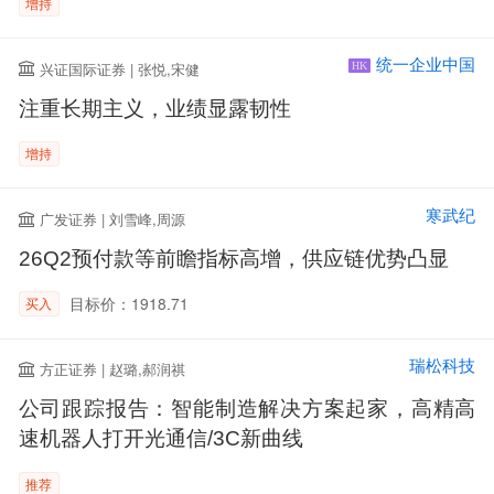
增持
统一企业中国
兴证国际证券 | 张悦,宋健
HK
注重长期主义，业绩显露韧性
增持
寒武纪
广发证券 | 刘雪峰,周源
26Q2预付款等前瞻指标高增，供应链优势凸显
目标价：1918.71
买入
瑞松科技
方正证券 | 赵璐,郝润祺
公司跟踪报告：智能制造解决方案起家，高精高
速机器人打开光通信/3C新曲线
推荐