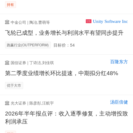
持有
Unity Software Inc
中金公司 | 陶冶,曹萌等
US
飞轮已成型，业务增长与利润水平有望同步提升
目标价：54
跑赢行业(OUTPERFORM)
百隆东方
国信证券 | 丁诗洁,刘佳琪
第二季度业绩增长环比提速，中期拟分红48%
优于大市
汤臣倍健
光大证券 | 陈彦彤,汪航宇
2026年半年报点评：收入逐季修复，主动增投致
利润承压