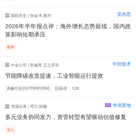
安杰思
国联民生 | 张金洋,杨芳
2026年半年报点评：海外增长态势延续，国内政
策影响短期承压
推荐
中控技术
中金公司 | 郭威秀,王之昊等
节能降碳改造提速，工业智能运行提效
目标价：128
跑赢行业(OUTPERFORM)
华润置地
华源证券 | 邓力,陈颖
HK
多元业务协同发力，资管转型有望驱动估值修复
买入