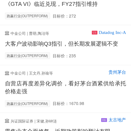
《GTA VI》临近兑现，FY27指引维持
目标价：272
跑赢行业(OUTPERFORM)
Datadog Inc-A
中金公司 | 曹萌,陶冶等
US
大客户波动影响Q3指引，但长期发展逻辑不变
目标价：235
跑赢行业(OUTPERFORM)
贵州茅台
中金公司 | 王文丹,孙瑜等
自营店再度差异化调价，看好茅台酒紧供给承托
价格走强
目标价：1670.98
跑赢行业(OUTPERFORM)
太古地产
兴证国际证券 | 宋健,孙钟涟
HK