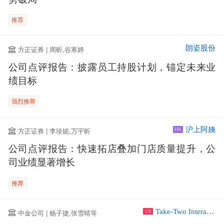
推荐
朗姿股份
方正证券 | 周昕,谷寒婷
公司点评报告：披露员工持股计划，锚定未来业
绩目标
强烈推荐
沪上阿姨
方正证券 | 李珍妮,万宇昕
HK
公司点评报告：快速拓店叠加门店质量提升，公
司业绩显著增长
推荐
Take-Two Interactive Software Inc
中金公司 | 杨子捷,张雪晴等
US