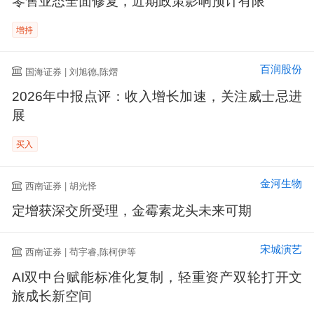
零售业态全面修复，近期政策影响预计有限
增持
百润股份
国海证券 | 刘旭德,陈熠
2026年中报点评：收入增长加速，关注威士忌进
展
买入
金河生物
西南证券 | 胡光怿
定增获深交所受理，金霉素龙头未来可期
宋城演艺
西南证券 | 苟宇睿,陈柯伊等
AI双中台赋能标准化复制，轻重资产双轮打开文
旅成长新空间