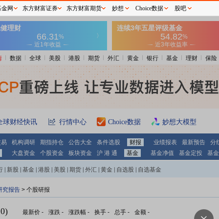
基金网
东方财富证券
东方财富期货
妙想
Choice数据
股吧
情
数据
全球
美股
港股
期货
外汇
黄金
银行
基金
理财
保险
全球财经快讯
行情中心
Choice数据
妙想大模型
交易
机构调研
期指持仓
公告大全
条件选股
财报
业绩报表
最新预告
分
大盘资金
个股资金
板块资金
沪 港 通
基金
基金净值
基金定投
基金
行
|
新股
|
基金
|
港股
|
美股
|
期货
|
外汇
|
黄金
|
自选股
|
自选基金
研究报告
> 个股研报
0)
最新价
-
涨跌
-
涨跌幅
-
换手
-
总手
-
金额
-