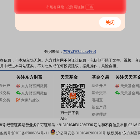
数据来源：
东方财富Choice数据
多信息，与本站立场无关。东方财富网不保证该信息（包括但不限于文字、视频、音
并未经过本网站证实，不对您构成任何投资建议，据此操作，风险自担。
关注东方财富
天天基金
基金交易
关注天天基
券开户
基金开户
东方财富网微博
天天基金网
线交易
基金交易
东方财富网微信
天天基金网
券交易
活期宝
意见与建议
基金产品
扫一扫下载
稳健理财
APP
 经营证券期货业务许可证编号：913101046312860336 违法和不良信息举报:021-612
案号:沪ICP备05006054号-11
沪公网安备 31010402000120号
版权所有:东方财富