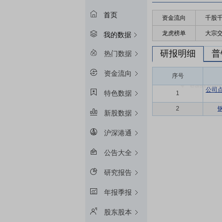
首页
资金流向
千股
龙虎榜单
大宗
我的数据
研报明细
普
热门数据
资金流向
序号
公司
特色数据
1
2
新股数据
沪深港通
公告大全
研究报告
年报季报
股东股本