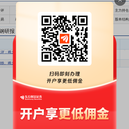
千评
公告
个股日历
财务数据
核心题材
主力持仓
交易
融资融券
高管持股
股东大会
个股研报
股本结构
钢研报
普钢盈利预测
东财
评级
报告名称
变动
评级
点评：稀土业务量价齐升，利润环比显著
买入
维持
改善
钢铁、稀土双轮供改，价值亟待重估
买入
首次