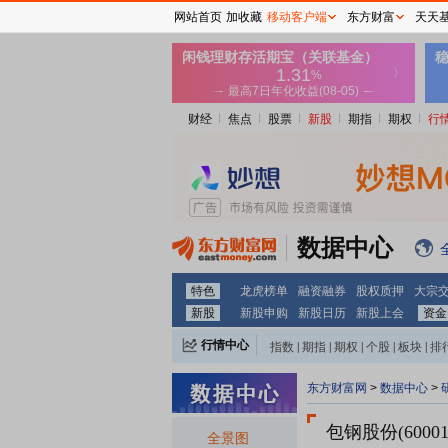
网站首页
加收藏
移动客户端
东方财富
天天
财经
焦点
股票
新股
期指
期权
行
数据中心
特色
龙虎榜单
融资融券
股权质押
大宗
新股
新股申购
新股日历
新股上会
资金
行情中心
指数
|
期指
|
期权
|
个股
|
板块
|
排
东方财富网
>
数据中心
>
包钢股份(60001
全景图