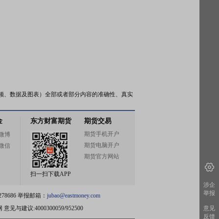
频、数据及图表）全部或者部分内容的准确性、真实
金
东方财富期货
期货交易
期货手机开户
微博
期货电脑开户
微信
期货官方网站
扫一扫下载APP
涉企
举报
78686 举报邮箱：
jubao@eastmoney.com
网
意见与建议:4000300059/952500
意见
反馈