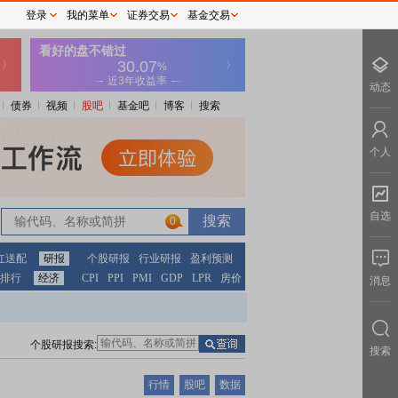
登录
我的菜单
证券交易
基金交易
动态
债券
视频
股吧
基金吧
博客
搜索
个人
自选
0
红送配
研报
个股研报
行业研报
盈利预测
排行
经济
CPI
PPI
PMI
GDP
LPR
房价
消息
个股研报搜索:
搜索
行情
股吧
数据