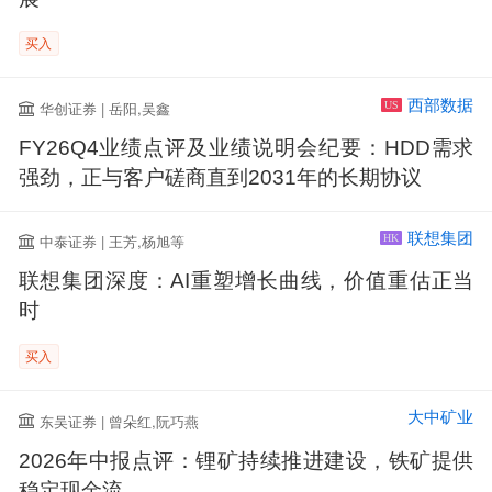
买入
西部数据
华创证券 | 岳阳,吴鑫
US
FY26Q4业绩点评及业绩说明会纪要：HDD需求
强劲，正与客户磋商直到2031年的长期协议
联想集团
中泰证券 | 王芳,杨旭等
HK
联想集团深度：AI重塑增长曲线，价值重估正当
时
买入
大中矿业
东吴证券 | 曾朵红,阮巧燕
2026年中报点评：锂矿持续推进建设，铁矿提供
稳定现金流