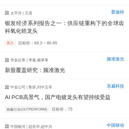
爱迪特
太平洋 | 王湛
银发经济系列报告之一：供应链重构下的全球齿
科氧化锆龙头
目标价：69.3 ~ 80.85
买入
频准激光
华金证券 | 李蕙,戴筝筝
新股覆盖研究：频准激光
东威科技
中金公司 | 鲁烁,刘中玉等
AI PCB高景气，国产电镀龙头有望持续受益
目标价：75
跑赢行业(OUTPERFORM)
中国移动
中国银河 | 赵良毕,赵中兴