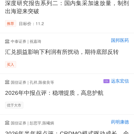
深度研究报告系列二：国内集采加速放量，制剂
出海迎来突破
目标价：11.2
推荐
国邦医药
中泰证券 | 祝嘉琦
汇兑损益影响下利润有所扰动，期待底部反转
买入
远东宏信
国信证券 | 孔祥,陈俊良等
HK
2026年中报点评：稳增提质，高息护航
优于大市
药明康德
国信证券 | 彭思宇,陈曦炳
2026年半年报点评：CRDMO模式驱动成长，全