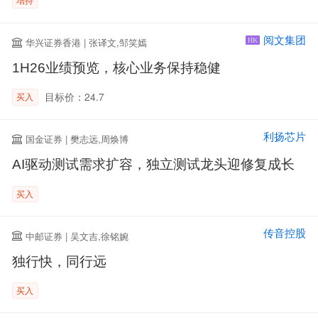
阅文集团
华兴证券香港 | 张译文,邹笑嫣
HK
1H26业绩预览，核心业务保持稳健
目标价：24.7
买入
利扬芯片
国金证券 | 樊志远,周焕博
AI驱动测试需求扩容，独立测试龙头迎修复成长
买入
传音控股
中邮证券 | 吴文吉,徐铭婉
独行快，同行远
买入