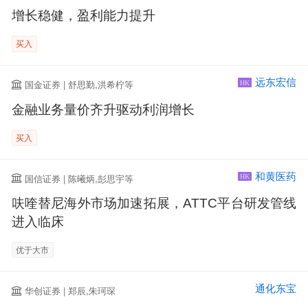
增长稳健，盈利能力提升
买入
远东宏信
国金证券 | 舒思勤,洪希柠等
HK
金融业务量价齐升驱动利润增长
买入
和黄医药
国信证券 | 陈曦炳,彭思宇等
HK
呋喹替尼海外市场加速拓展，ATTC平台研发管线
进入临床
优于大市
通化东宝
华创证券 | 郑辰,朱珂琛