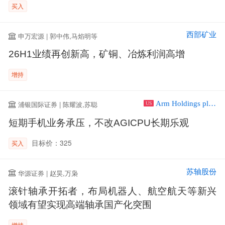
买入
西部矿业
申万宏源 | 郭中伟,马焰明等
26H1业绩再创新高，矿铜、冶炼利润高增
增持
Arm Holdings plc ADR
浦银国际证券 | 陈耀波,苏聪
US
短期手机业务承压，不改AGICPU长期乐观
目标价：325
买入
苏轴股份
华源证券 | 赵昊,万枭
滚针轴承开拓者，布局机器人、航空航天等新兴
领域有望实现高端轴承国产化突围
增持