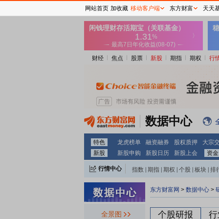
网站首页
加收藏
移动客户端
东方财富
天天
财经
焦点
股票
新股
期指
期权
行
数据中心
特色
龙虎榜单
融资融券
股权质押
大宗
新股
新股申购
新股日历
新股上会
资金
行情中心
指数
|
期指
|
期权
|
个股
|
板块
|
排
东方财富网
>
数据中心
>
个股研报
行
全景图