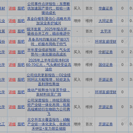
公司事件点评报告：东曹断
新材
详细
股吧
供加速国产替代，锆铪一体
买入
首次
华鑫证券
0
0
驱动成长
真金白银彰显信心 战略布局
天业
详细
股吧
增持
维持
大同证券
0
0
加深业务护城河
镇洋发展，2025年报点评，
发展
详细
股吧
-
首次
太平洋
0
0
吸收合并工作，稳步推进中
具备高纯四氯化硅产能3万
股份
详细
股吧
-
-
环球富盛理财
0
吨，积极布局电子特气
半年度业绩超预期，气头优
化学
详细
股吧
买入
维持
中邮证券
0
2
势与一体化驱动高成长
2026年上半年归母净利润
化学
详细
股吧
60-70亿元，气头烯烃受益高
增持
维持
国信证券
0
3
油价
公司信息更新报告：Q2业绩
化学
详细
股吧
同环比大幅预增，轻烃龙头
买入
维持
开源证券
0
3
盈利弹性释放
推动产能释放与装置升级，
化学
详细
股吧
-
-
环球富盛理财
0
新材料前景广阔
公司深度报告：持续完善轻
烃产业链一体化布局，拓展
化学
详细
股吧
买入
维持
开源证券
0
3
高端烯烃衍生物助力公司腾
飞
北交所首次覆盖报告：硝酸
化工
详细
股吧
产业链一体化龙头，收购润
增持
首次
开源证券
0
0
禾钾盐+发力熔盐储能