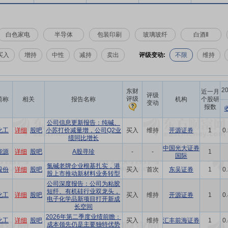
白色家电
半导体
包装印刷
玻璃玻纤
白酒Ⅱ
买入
增持
中性
减持
卖出
评级变动:
不限
维持
2
东财
近一月
评级
评级
简称
相关
报告名称
机构
个股研
变动
报数
公司信息更新报告：纯碱、
化工
详细
股吧
小苏打价减量增，公司Q2业
买入
维持
开源证券
1
0
绩同比增长
中国光大证券
能源
详细
股吧
A股寻珍
-
-
1
国际
氯碱老牌企业根基扎实，港
股份
详细
股吧
买入
首次
东吴证券
1
0
股上市推动新材料业务转型
公司深度报告：公司为粘胶
短纤、有机硅行业双龙头，
化工
详细
股吧
买入
维持
开源证券
1
0
电子化学品新项目打开新成
长空间
2026年第二季度业绩前瞻：
化工
详细
股吧
买入
维持
汇丰前海证券
1
0
成本领先仍是主要独特优势