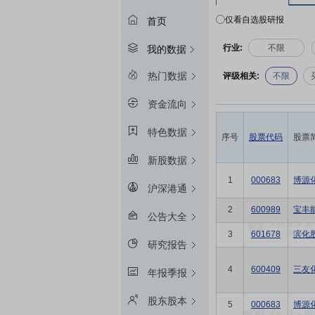
仅看自选股研报
首页
行业:
不限
我的数据
热门数据
评级相关:
不限
资金流向
特色数据
序号
股票代码
股票
新股数据
1
000683
博源
沪深港通
2
600989
宝丰
公告大全
3
601678
滨化
研究报告
4
600409
三友
年报季报
股东股本
5
000683
博源