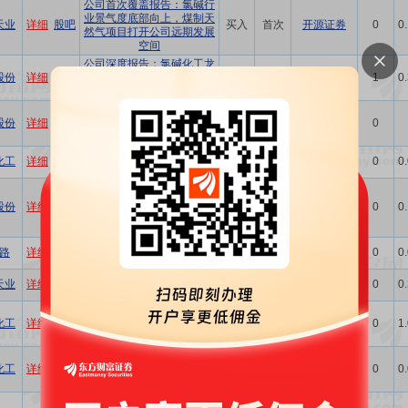
公司首次覆盖报告：氯碱行
业景气度底部向上，煤制天
天业
详细
股吧
买入
首次
开源证券
0
0
然气项目打开公司远期发展
空间
公司深度报告：氯碱化工龙
股份
详细
股吧
头全面转型升级，“北鲲计划”
买入
维持
开源证券
1
0
开启新征程
西南最大的优势氯碱企业，
股份
详细
股吧
加快打造“氯-钛-磷-铁-锂”一
-
-
环球富盛理财
0
体化产业链
500万吨天然碱项目开启战
化工
详细
股吧
买入
维持
中邮证券
0
0
略新篇章
北交所信息更新：二期光刻
胶项目有望2026年底建成，
股份
详细
股吧
增持
维持
开源证券
0
0
PVC助剂提价有望实现盈利
修复
氯碱主业承压，栗木矿业进
路
详细
股吧
增持
维持
中邮证券
0
0
度符合预期
盈利能力短期承压，“涨价
天业
详细
股吧
增持
维持
大同证券
0
0
+优化”推动预期向好
2025年年报及2026一季报点
化工
详细
股吧
评：业绩符合预期，一季度
买入
首次
中邮证券
0
1
净利润增速转正
公司信息更新报告：联碱装
化工
详细
股吧
置拖累业绩，吉兰泰天然碱
买入
维持
开源证券
0
0
探矿项目开工
公司信息更新报告：Q1业绩