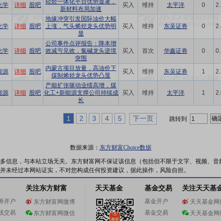
轻烃一体化平台优势显著，
化学
详细
股吧
买入
维持
太平洋
0
2
新材料布局加速
地缘冲突引发国际油价大幅
化学
详细
股吧
上涨，气头烯烃龙头优势明
买入
维持
东吴证券
0
2
显
公司事件点评报告：降本增
化学
详细
股吧
效减亏见效，氯碱龙头逆境
买入
首次
华鑫证券
0
0
突围
内蒙古项目放量，高油价下
能源
详细
股吧
买入
维持
东吴证券
1
2
煤制烯烃龙头优势凸显
产能扩张驱动业绩高增，煤
能源
详细
股吧
化工+新能源支撑公司持续成
买入
维持
太平洋
1
2
长
1
2
3
4
5
下一页
跳转到
数据来源：
东方财富Choice数据
多信息，与本站立场无关。东方财富网不保证该信息（包括但不限于文字、视频、音
并未经过本网站证实，不对您构成任何投资建议，据此操作，风险自担。
关注东方财富
天天基金
基金交易
关注天天基
券开户
基金开户
东方财富网微博
天天基金网
线交易
基金交易
东方财富网微信
天天基金网