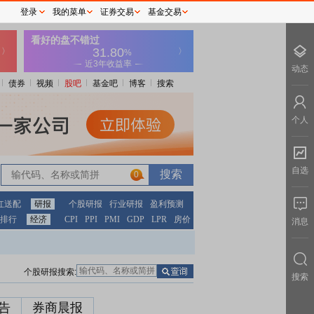
登录
我的菜单
证券交易
基金交易
动态
债券
视频
股吧
基金吧
博客
搜索
个人
自选
0
红送配
研报
个股研报
行业研报
盈利预测
排行
经济
CPI
PPI
PMI
GDP
LPR
房价
消息
个股研报搜索:
搜索
告
券商晨报