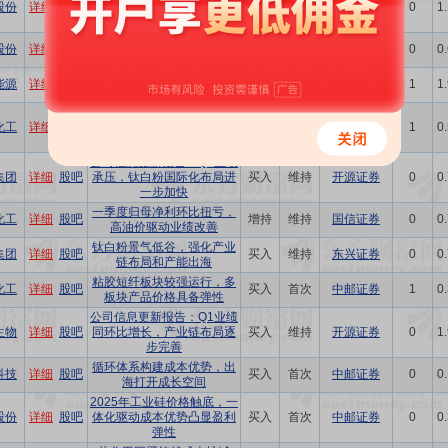
股份
详细
股吧
同比增长，看好铬盐产业链
买入
维持
开源证券
0
1
景气度整体提升
聚焦煤炭清洁利用，以“化工
股份
详细
股吧
买入
-
环球富盛理财
0
0
新材料+生命医疗”为两翼
煤制烯烃龙头企业，26Q1归
能源
详细
股吧
买入
-
环球富盛理财
1
1
母净利润同比增长50.23%
26Q1归母净利润同比增长
化工
详细
股吧
23.85%，国内天然碱龙头企
买入
-
环球富盛理财
1
0
业
公司信息更新报告：Q4业绩
集团
详细
股吧
承压，钛白粉国际化布局进
买入
维持
开源证券
0
0
一步加快
一季度归母净利环比扭亏，
化工
详细
股吧
增持
维持
国信证券
0
0
高油价驱动业绩改善
钛白粉景气低谷，强化产业
集团
详细
股吧
买入
维持
东兴证券
0
0
链布局和产能出海
粘胶短纤板块较强运行，多
化工
详细
股吧
买入
首次
中邮证券
1
0
板块产品价格具备弹性
公司信息更新报告：Q1业绩
生物
详细
股吧
同环比增长，产业链布局逐
买入
维持
开源证券
0
1
步完善
循环体系构建成本优势，出
科技
详细
股吧
买入
首次
中邮证券
0
0
海打开成长空间
2025年工业硅价格触底，一
股份
详细
股吧
体化驱动成本优势凸显盈利
买入
首次
中邮证券
0
0
弹性