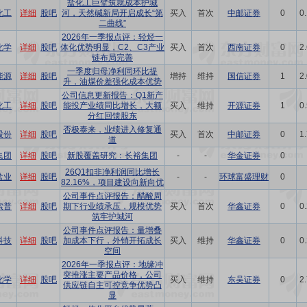
盐化工巨擘筑就成本护城
化工
详细
股吧
河，天然碱新局开启成长“第
买入
首次
中邮证券
0
0
二曲线”
2026年一季报点评：轻烃一
化学
详细
股吧
体化优势明显，C2、C3产业
买入
首次
西南证券
0
2
链布局完善
一季度归母净利同环比提
能源
详细
股吧
增持
维持
国信证券
1
2
升，油煤价差强化成本优势
公司信息更新报告：Q1新产
化工
详细
股吧
能投产业绩同比增长，大额
买入
维持
开源证券
1
0
分红回馈股东
否极泰来，业绩进入修复通
股份
详细
股吧
买入
首次
中邮证券
0
1
道
集团
详细
股吧
新股覆盖研究：长裕集团
-
-
华金证券
0
26Q1扣非净利润同比增长
盐业
详细
股吧
-
-
环球富盛理财
0
82.16%，项目建设向新向优
公司事件点评报告：醋酸周
索普
详细
股吧
期下行业绩承压，规模优势
买入
首次
华鑫证券
0
0
筑牢护城河
公司事件点评报告：量增叠
科技
详细
股吧
加成本下行，外销开拓成长
买入
维持
华鑫证券
0
0
空间
2026年一季报点评：地缘冲
突推涨主要产品价格，公司
化学
详细
股吧
买入
维持
东吴证券
0
2
供应链自主可控竞争优势凸
显