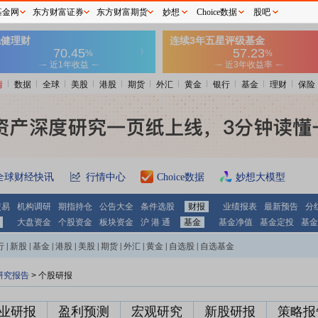
基金网
东方财富证券
东方财富期货
妙想
Choice数据
股吧
情
数据
全球
美股
港股
期货
外汇
黄金
银行
基金
理财
保险
全球财经快讯
行情中心
Choice数据
妙想大模型
交易
机构调研
期指持仓
公告大全
条件选股
财报
业绩报表
最新预告
分
大盘资金
个股资金
板块资金
沪 港 通
基金
基金净值
基金定投
基金
行
|
新股
|
基金
|
港股
|
美股
|
期货
|
外汇
|
黄金
|
自选股
|
自选基金
研究报告
> 个股研报
业研报
盈利预测
宏观研究
新股研报
策略报