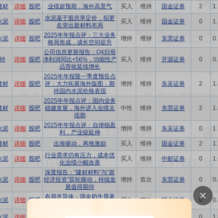
建材
详细
股吧
业绩超预期，海外高景气
买入
维持
国金证券
2
1
水泥基于股息率定价，拟更
水泥
详细
股吧
买入
维持
国金证券
0
1
名突出新材料布局
2025年年报点评：三大业务
水泥
详细
股吧
增持
维持
东莞证券
0
0
格局形成，成长空间提升
公司信息更新报告：Q4归母
特
详细
股吧
净利润同比+56%，功能性产
买入
维持
开源证券
0
0
品营收延续增长
2025年年报暨一季度预告点
建材
详细
股吧
评：大力拓展海外版图，期
增持
维持
东吴证券
2
1
待国内水泥价格表现
2025年年报点评：国内业务
建材
详细
股吧
稳健发展，海外进入业绩兑
中性
维持
东莞证券
2
1
现期
2025年年报点评：自律稳盈
水泥
详细
股吧
增持
维持
东吴证券
0
1
利，产业链延伸
建材
详细
股吧
出海驱动，再推激励
买入
维持
国金证券
2
1
行业需求仍有压力，成本优
水泥
详细
股吧
买入
维持
中邮证券
0
1
化业绩小幅改善
深度报告：“建材材料”与“新
水泥
详细
股吧
经济投资”双轮驱动，持续发
增持
首次
东莞证券
0
0
展值得期待
布局半导体，现金奶牛显著
水泥
详细
股吧
买入
首次
国金证券
0
0
提高回报率
Q3盈利小幅改善，期待反内
水泥
详细
股吧
买入
维持
中邮证券
0
1