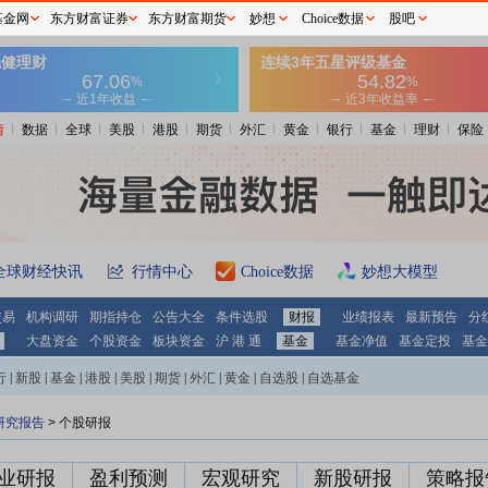
基金网
东方财富证券
东方财富期货
妙想
Choice数据
股吧
情
数据
全球
美股
港股
期货
外汇
黄金
银行
基金
理财
保险
全球财经快讯
行情中心
Choice数据
妙想大模型
交易
机构调研
期指持仓
公告大全
条件选股
财报
业绩报表
最新预告
分
大盘资金
个股资金
板块资金
沪 港 通
基金
基金净值
基金定投
基金
行
|
新股
|
基金
|
港股
|
美股
|
期货
|
外汇
|
黄金
|
自选股
|
自选基金
研究报告
> 个股研报
业研报
盈利预测
宏观研究
新股研报
策略报