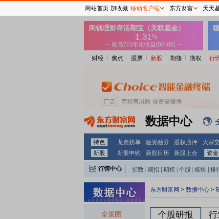
网站首页
加收藏
移动客户端
东方财富
天天
财经
焦点
股票
新股
期指
期权
行
数据中心
特色
龙虎榜单
融资融券
股权质押
大宗
新股
新股申购
新股日历
新股上会
资金
行情中心
指数
|
期指
|
期权
|
个股
|
板块
|
排
东方财富网
>
数据中心
>
个股研报
行
全景图