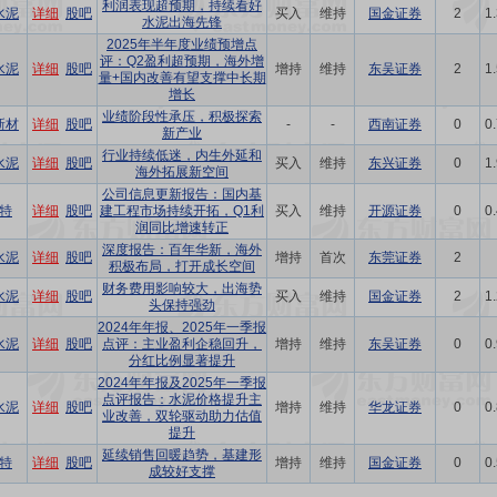
利润表现超预期，持续看好
水泥
详细
股吧
买入
维持
国金证券
2
1
水泥出海先锋
2025年半年度业绩预增点
评：Q2盈利超预期，海外增
水泥
详细
股吧
增持
维持
东吴证券
2
1
量+国内改善有望支撑中长期
增长
业绩阶段性承压，积极探索
新材
详细
股吧
-
-
西南证券
0
0
新产业
行业持续低迷，内生外延和
水泥
详细
股吧
买入
维持
东兴证券
0
1
海外拓展新空间
公司信息更新报告：国内基
特
详细
股吧
建工程市场持续开拓，Q1利
买入
维持
开源证券
0
0
润同比增速转正
深度报告：百年华新，海外
水泥
详细
股吧
增持
首次
东莞证券
2
积极布局，打开成长空间
财务费用影响较大，出海势
水泥
详细
股吧
买入
维持
国金证券
2
1
头保持强劲
2024年年报、2025年一季报
水泥
详细
股吧
点评：主业盈利企稳回升，
增持
维持
东吴证券
0
0
分红比例显著提升
2024年年报及2025年一季报
点评报告：水泥价格提升主
水泥
详细
股吧
增持
维持
华龙证券
0
0
业改善，双轮驱动助力估值
提升
延续销售回暖趋势，基建形
特
详细
股吧
增持
维持
国金证券
0
0
成较好支撑