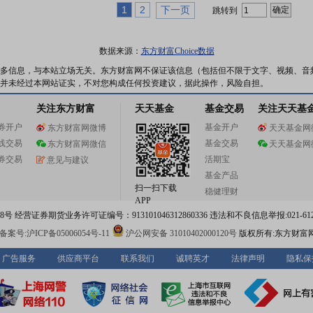
1
2
下一页
跳转到
数据来源：
东方财富Choice数据
多信息，与本站立场无关。东方财富网不保证该信息（包括但不限于文字、视频、音
并未经过本网站证实，不对您构成任何投资建议，据此操作，风险自担。
关注东方财富
天天基金
基金交易
关注天天基
券开户
基金开户
东方财富网微博
天天基金网
线交易
基金交易
东方财富网微信
天天基金网
券交易
活期宝
意见与建议
基金产品
扫一扫下载
稳健理财
APP
 经营证券期货业务许可证编号：913101046312860336 违法和不良信息举报:021-612
案号:沪ICP备05006054号-11
沪公网安备 31010402000120号
版权所有:东方财富
广告服务
供应商平台
联系我们
诚聘英才
法律声明
隐私保