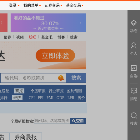
登录
我的菜单
证券交易
基金交易
动态
债券
视频
股吧
基金吧
博客
搜索
个人
自选
1
红送配
研报
个股研报
行业研报
盈利预测
排行
经济
CPI
PPI
PMI
GDP
LPR
房价
消息
个股研报搜索:
搜索
告
券商晨报