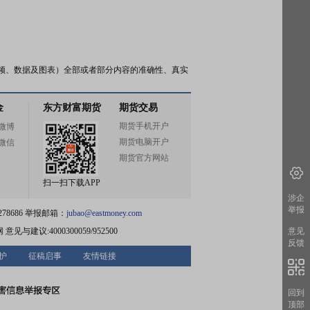
频、数据及图表）全部或者部分内容的准确性、真实
金
东方财富期货
期货交易
期货手机开户
微博
期货电脑开户
微信
期货官方网站
扫一扫下载APP
涉企
举报
78686 举报邮箱：
jubao@eastmoney.com
网
意见与建议:4000300059/952500
意见
反馈
护
征稿启事
友情链接
回到
顶部