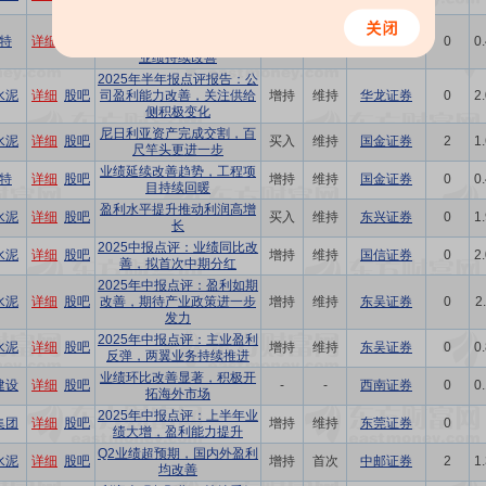
利能力提升，业绩大幅增长
公司信息更新报告：Q2利润
特
详细
股吧
同环比高增，看好公司后续
买入
维持
开源证券
0
0
业绩持续改善
2025年半年报点评报告：公
水泥
详细
股吧
司盈利能力改善，关注供给
增持
维持
华龙证券
0
2
侧积极变化
尼日利亚资产完成交割，百
水泥
详细
股吧
买入
维持
国金证券
2
1
尺竿头更进一步
业绩延续改善趋势，工程项
特
详细
股吧
增持
维持
国金证券
0
0
目持续回暖
盈利水平提升推动利润高增
水泥
详细
股吧
买入
维持
东兴证券
0
1
长
2025中报点评：业绩同比改
水泥
详细
股吧
增持
维持
国信证券
0
2
善，拟首次中期分红
2025年中报点评：盈利如期
水泥
详细
股吧
改善，期待产业政策进一步
增持
维持
东吴证券
0
2
发力
2025年中报点评：主业盈利
水泥
详细
股吧
增持
维持
东吴证券
0
0
反弹，两翼业务持续推进
业绩环比改善显著，积极开
建设
详细
股吧
-
-
西南证券
0
0
拓海外市场
2025年中报点评：上半年业
集团
详细
股吧
增持
维持
东莞证券
0
绩大增，盈利能力提升
Q2业绩超预期，国内外盈利
水泥
详细
股吧
增持
首次
中邮证券
2
1
均改善