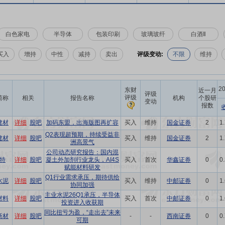
白色家电
半导体
包装印刷
玻璃玻纤
白酒Ⅱ
买入
增持
中性
减持
卖出
评级变动:
不限
维持
2
东财
近一月
评级
评级
简称
相关
报告名称
机构
个股研
变动
报数
建材
详细
股吧
加码东盟，出海版图再扩容
买入
维持
国金证券
2
1
Q2表现超预期，持续受益非
建材
详细
股吧
买入
维持
国金证券
2
1
洲高景气
公司动态研究报告：国内混
特
详细
股吧
凝土外加剂行业龙头，AI4S
买入
首次
华鑫证券
0
0
赋能材料研发
Q1行业需求承压，期待供给
水泥
详细
股吧
买入
维持
中邮证券
0
1
协同加强
主业水泥26Q1承压，半导体
材料
详细
股吧
买入
首次
中邮证券
0
1
投资进入收获期
同比扭亏为盈，“走出去”未来
新材
详细
股吧
-
-
西南证券
0
0
可期