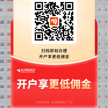
卷释放盈利弹性
Q3利润同比延续增长，基建
特
详细
股吧
工程领域订单持续开拓，看
买入
维持
开源证券
0
0
好公司后续业绩提升
2025年三季报点评：Q3水泥
集团
详细
股吧
量价均有承压，投资浮盈继
增持
维持
国信证券
0
0
续贡献业绩
2025年三季报点评：收入同
水泥
详细
股吧
比逆势增长，海外成长持续
增持
维持
国信证券
2
1
兑现
2025年三季报点评：海外增
水泥
详细
股吧
增持
维持
东吴证券
2
1
长动能加速释放
业绩超预期，受益并表+汇兑
水泥
详细
股吧
买入
维持
国金证券
2
1
+海外旺季
销量保持增长，价格有所承
建设
详细
股吧
-
-
西南证券
0
0
压
计划更名“华新建材”，再推激
水泥
详细
股吧
买入
维持
国金证券
2
1
励彰显信心
二季度盈利能力改善，产品
特
详细
股吧
买入
维持
中银证券
0
0
销量逐步增长
需求疲弱业绩承压，持续探
新材
详细
股吧
-
-
西南证券
0
0
索跨界机遇
2025年中报点评：上半年大
水泥
详细
股吧
幅减亏，核心市场战略布局
增持
维持
东吴证券
0
0
进一步强化
2025年中报点评：上半年盈
水泥
详细
股吧
增持
维持
东莞证券
2
1