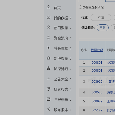
仅看自选股研报
首页
行业:
不限
我的数据
热门数据
评级相关:
不限
资金流向
特色数据
序号
股票代码
股票
新股数据
1
600801
华新
沪深港通
2
600801
华新
公告大全
3
603916
苏博
研究报告
4
600585
海螺
年报季报
5
000672
上峰
股东股本
6
605122
四方