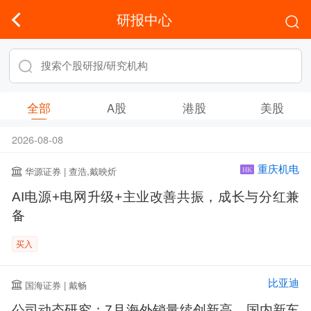
研报中心
全部
A股
港股
美股
2026-08-08
重庆机电
华源证券 | 查浩,戴映炘
HK
AI电源+电网升级+主业改善共振，成长与分红兼
备
买入
比亚迪
国海证券 | 戴畅
公司动态研究：7月海外销量续创新高，国内新车