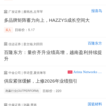
报喜鸟
广发证券 | 糜韩杰,左琴琴
多品牌矩阵蓄力向上，HAZZYS成长空间大
目标价：5.17
买入
百隆东方
信达证券 | 姜文镪,刘田田
百隆东方：量价齐升业绩高增，越南盈利持续提
升
Arista Networks Inc
中金公司 | 李诗雯,夏依琳等
US
供应紧张缓解，上修2026年业绩指引
目标价：220
跑赢行业(OUTPERFORM)
国瓷材料
中泰证券 | 孙颖,曹惠