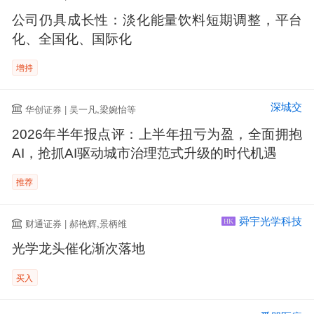
公司仍具成长性：淡化能量饮料短期调整，平台
化、全国化、国际化
增持
深城交
华创证券 | 吴一凡,梁婉怡等
2026年半年报点评：上半年扭亏为盈，全面拥抱
AI，抢抓AI驱动城市治理范式升级的时代机遇
推荐
舜宇光学科技
财通证券 | 郝艳辉,景柄维
HK
光学龙头催化渐次落地
买入