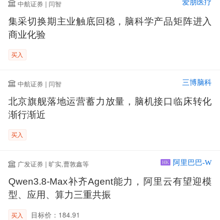
爱朋医疗
中航证券 | 闫智
集采切换期主业触底回稳，脑科学产品矩阵进入
商业化验
买入
三博脑科
中航证券 | 闫智
北京旗舰落地运营蓄力放量，脑机接口临床转化
渐行渐近
买入
阿里巴巴-W
广发证券 | 旷实,曹敦鑫等
HK
Qwen3.8-Max补齐Agent能力，阿里云有望迎模
型、应用、算力三重共振
目标价：184.91
买入