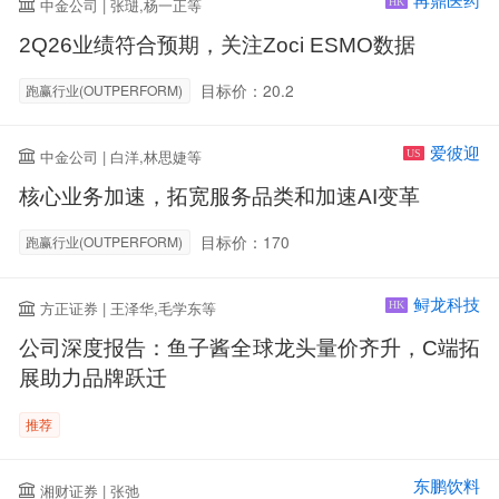
再鼎医药
中金公司 | 张琎,杨一正等
HK
2Q26业绩符合预期，关注Zoci ESMO数据
目标价：20.2
跑赢行业(OUTPERFORM)
爱彼迎
中金公司 | 白洋,林思婕等
US
核心业务加速，拓宽服务品类和加速AI变革
目标价：170
跑赢行业(OUTPERFORM)
鲟龙科技
方正证券 | 王泽华,毛学东等
HK
公司深度报告：鱼子酱全球龙头量价齐升，C端拓
展助力品牌跃迁
推荐
东鹏饮料
湘财证券 | 张弛