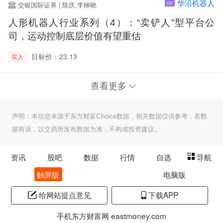
华沿机器人
交银国际证券 | 陈庆,李柳晓
HK
人形机器人行业系列（4）：“卖铲人”型平台公
司，运动控制底层价值有望重估
目标价：23.13
买入
查看更多
声明：本信息来源于东方财富Choice数据，相关数据仅供参考，若数
据有误，以交易所发布数据为准，不构成投资建议。
资讯
股吧
数据
行情
自选
导航
触屏版
电脑版
给网站提点意见
下载APP
手机东方财富网 eastmoney.com