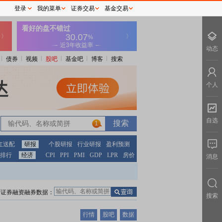
登录
我的菜单
证券交易
基金交易
动态
债券
视频
股吧
基金吧
博客
搜索
个人
自选
1
红送配
研报
个股研报
行业研报
盈利预测
排行
经济
CPI
PPI
PMI
GDP
LPR
房价
消息
证券融资融券数据：
搜索
行情
股吧
数据