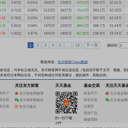
0.82
5.67亿
6.01%
1934万
2308万
-374.0万
393.8万
32.41万
0.73
5.71亿
6.00%
2113万
2827万
-714.0万
393.2万
32.10万
0.33
5.78亿
6.03%
1301万
1695万
-394.7万
397.8万
32.24万
5.31
5.82亿
6.09%
1370万
2355万
-984.2万
386.7万
31.44万
0.70
5.92亿
5.87%
1843万
1905万
-62.26万
236.9万
18.24万
1
2
3
4
5
...
19
下一页
跳转到
数据来源：
东方财富Choice数据
多信息，与本站立场无关。东方财富网不保证该信息（包括但不限于文字、视频、音
并未经过本网站证实，不对您构成任何投资建议，据此操作，风险自担。
关注东方财富
天天基金
基金交易
关注天天基
券开户
基金开户
东方财富网微博
天天基金网
线交易
基金交易
东方财富网微信
天天基金网
券交易
活期宝
意见与建议
基金产品
扫一扫下载
稳健理财
APP