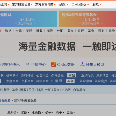
基金网
东方财富证券
东方财富期货
妙想
Choice数据
股吧
情
数据
全球
美股
港股
期货
外汇
黄金
银行
基金
理财
保险
全球财经快讯
行情中心
Choice数据
妙想大模型
交易
机构调研
期指持仓
公告大全
条件选股
财报
业绩报表
最新预告
分
大盘资金
个股资金
板块资金
沪 港 通
基金
基金净值
基金定投
基金
行
|
新股
|
基金
|
港股
|
美股
|
期货
|
外汇
|
黄金
|
自选股
|
自选基金
融资融券
>
普利特-融资融券
最新价
-
涨跌
-
涨跌幅
-
换手
-
总手
-
金额
-