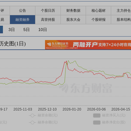
千评
公告
个股日历
财务数据
核心题材
主力持仓
交易
融资融券
高管持股
股东大会
个股研报
股本结构
3日
5日
10日
历史图(
1
日)