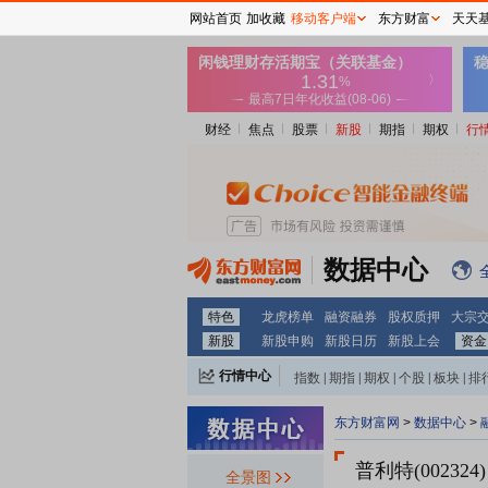
网站首页
加收藏
移动客户端
东方财富
天天
财经
焦点
股票
新股
期指
期权
行
数据中心
特色
龙虎榜单
融资融券
股权质押
大宗
新股
新股申购
新股日历
新股上会
资金
行情中心
指数
|
期指
|
期权
|
个股
|
板块
|
排
东方财富网
>
数据中心
>
普利特(002324)
全景图