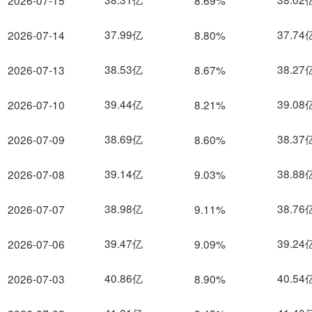
2026-07-15
8.69%
37.99亿
37.74
2026-07-14
8.80%
38.53亿
38.27
2026-07-13
8.67%
39.44亿
39.08
2026-07-10
8.21%
38.69亿
38.37
2026-07-09
8.60%
39.14亿
38.88
2026-07-08
9.03%
38.98亿
38.76
2026-07-07
9.11%
39.47亿
39.24
2026-07-06
9.09%
40.86亿
40.54
2026-07-03
8.90%