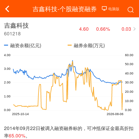
吉鑫科技-个股融资融券
吉鑫科技
4.60
0.66%
0.03
601218
融资余额(亿元)
融券余额(万元)
2014年09月22日被调入融资融券标的，可冲抵保证金最高折扣
率
65.00%
。