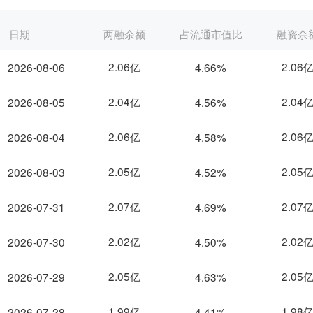
日期
两融余额
占流通市值比
融资余
2.06亿
2.06
2026-08-06
4.66%
2.04亿
2.04
2026-08-05
4.56%
2.06亿
2.06
2026-08-04
4.58%
2.05亿
2.05
2026-08-03
4.52%
2.07亿
2.07
2026-07-31
4.69%
2.02亿
2.02
2026-07-30
4.50%
2.05亿
2.05
2026-07-29
4.63%
1.99亿
1.98
2026-07-28
4.41%