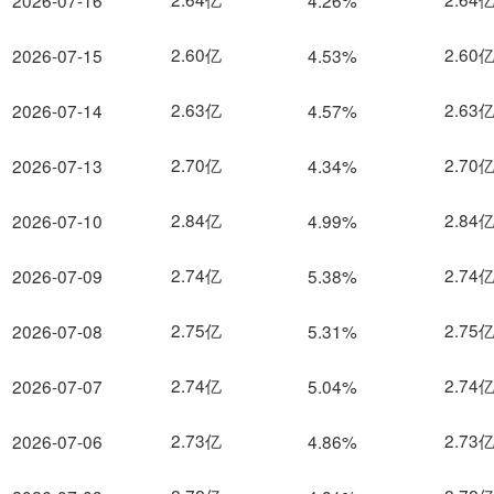
2026-07-16
4.26%
2.60亿
2.60
2026-07-15
4.53%
2.63亿
2.63
2026-07-14
4.57%
2.70亿
2.70
2026-07-13
4.34%
2.84亿
2.84
2026-07-10
4.99%
2.74亿
2.74
2026-07-09
5.38%
2.75亿
2.75
2026-07-08
5.31%
2.74亿
2.74
2026-07-07
5.04%
2.73亿
2.73
2026-07-06
4.86%