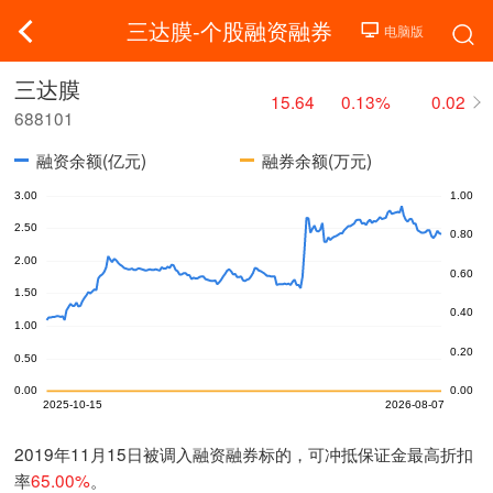
三达膜-个股融资融券
三达膜
15.64
0.13%
0.02
688101
融资余额(亿元)
融券余额(万元)
2019年11月15日被调入融资融券标的，可冲抵保证金最高折扣
率
65.00%
。