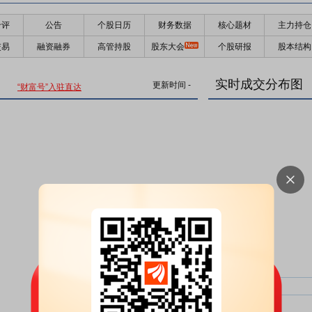
千评
公告
个股日历
财务数据
核心题材
主力持仓
交易
融资融券
高管持股
股东大会
个股研报
股本结构
实时成交分布图
更新时间
-
“财富号”入驻直达
主力净比：
类型
超大单净比：
超大单