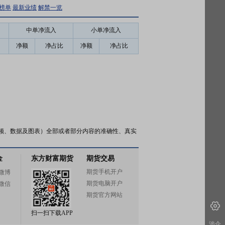
榜单
最新业绩
解禁一览
中单净流入
小单净流入
净额
净占比
净额
净占比
频、数据及图表）全部或者部分内容的准确性、真实
金
东方财富期货
期货交易
期货手机开户
微博
期货电脑开户
微信
期货官方网站
扫一扫下载APP
涉企