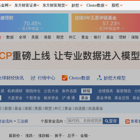
基金网
东方财富证券
东方财富期货
妙想
Choice数据
股吧
情
数据
全球
美股
港股
期货
外汇
黄金
银行
基金
理财
保险
全球财经快讯
行情中心
Choice数据
妙想大模型
交易
机构调研
期指持仓
公告大全
条件选股
财报
业绩报表
最新预告
分
大盘资金
个股资金
板块资金
沪 港 通
基金
基金净值
基金定投
基金
行
|
新股
|
基金
|
港股
|
美股
|
期货
|
外汇
|
黄金
|
自选股
|
自选基金
资金流向
>
三达膜
个股资金流向：
查看
最新价
-
涨跌
-
涨跌幅
-
换手
-
总手
-
金额
-