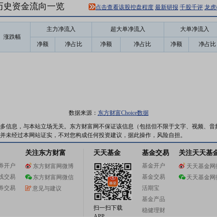
1)历史资金流向一览
点击查看该股控盘程度
最新研报
千股千评
龙虎
主力净流入
超大单净流入
大单净流入
涨跌幅
净额
净占比
净额
净占比
净额
净占比
数据来源：
东方财富Choice数据
多信息，与本站立场无关。东方财富网不保证该信息（包括但不限于文字、视频、音
并未经过本网站证实，不对您构成任何投资建议，据此操作，风险自担。
关注东方财富
天天基金
基金交易
关注天天基
券开户
基金开户
东方财富网微博
天天基金网
线交易
基金交易
东方财富网微信
天天基金网
券交易
活期宝
意见与建议
基金产品
扫一扫下载
稳健理财
APP