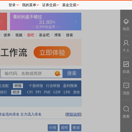
登录
我的菜单
证券交易
基金交易
动态
债券
视频
股吧
基金吧
博客
搜索
个人
自选
0
红送配
研报
个股研报
行业研报
盈利预测
排行
经济
CPI
PPI
PMI
GDP
LPR
房价
消息
资金流向排名
主力流入排名
[
帮助说明
]
搜索
行情
股吧
数据