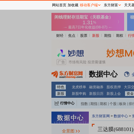
网站首页
加收藏
移动客户端
东方财富
天天
财经
焦点
股票
新股
期指
期权
行
数据中心
特色
龙虎榜单
融资融券
股权质押
大宗
新股
新股申购
新股日历
新股上会
资金
行情中心
指数
|
期指
|
期权
|
个股
|
板块
|
排
东方财富网
>
数据中心
>
三达膜(688101)
全景图