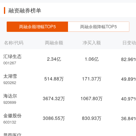
融资融券榜单
两融余额增幅TOP5
两融余额降幅TOP5
名称/代码
两融余额
净买入额
日变
汇绿生态
2.34亿
1.06亿
82.96
001267
太湖雪
514.88万
171.37万
49.89
920262
海达尔
3674.32万
1067.80万
40.97
920699
金徽股份
3086.55万
830.93万
36.84
603132
普昂医疗