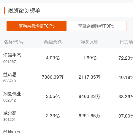
融资融券榜单
两融余额增幅TOP5
两融余额降幅TOP5
名称/代码
两融余额
净买入额
日变
汇绿生态
4.03亿
1.69亿
72.23
001267
益诺思
7386.39万
2117.35万
40.18
688710
翔鹭钨业
3.05亿
8463.23万
38.39
002842
威尔高
2.33亿
6291.65万
37.00
301251
益坤电气