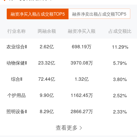
融资净买入额占成交额TOP5
融券净卖出额占成交额TOP5
行业名称
两融余额
融资净买入额
占成交额比
农业综合Ⅱ
2.62亿
698.19万
11.29%
动物保健Ⅱ
23.32亿
3970.08万
5.79%
综合Ⅱ
72.44亿
1.32亿
3.80%
个护用品
9.90亿
1162.45万
2.52%
照明设备Ⅱ
8.29亿
2866.27万
2.33%
查看更多