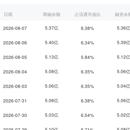
日期
两融余额
占流通市值比
融资余
5.37亿
5.36
2026-08-07
6.38%
5.40亿
5.39
2026-08-06
6.34%
5.13亿
5.12
2026-08-05
5.84%
5.08亿
5.06
2026-08-04
6.35%
5.06亿
5.04
2026-08-03
6.35%
5.08亿
5.06
2026-07-31
6.38%
5.03亿
5.02
2026-07-30
6.54%
5.10亿
5.08
2026-07-29
6.71%