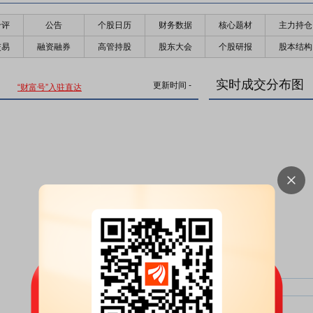
千评
公告
个股日历
财务数据
核心题材
主力持仓
交易
融资融券
高管持股
股东大会
个股研报
股本结构
实时成交分布图
更新时间
-
“财富号”入驻直达
主力净比：
类型
超大单净比：
超大单