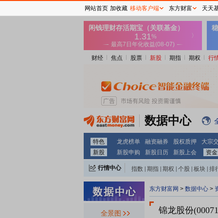
网站首页
加收藏
移动客户端
东方财富
天天
财经
焦点
股票
新股
期指
期权
行
数据中心
特色
龙虎榜单
融资融券
股权质押
大宗
新股
新股申购
新股日历
新股上会
资金
行情中心
指数
|
期指
|
期权
|
个股
|
板块
|
排
东方财富网
>
数据中心
>
锦龙股份(00071
全景图