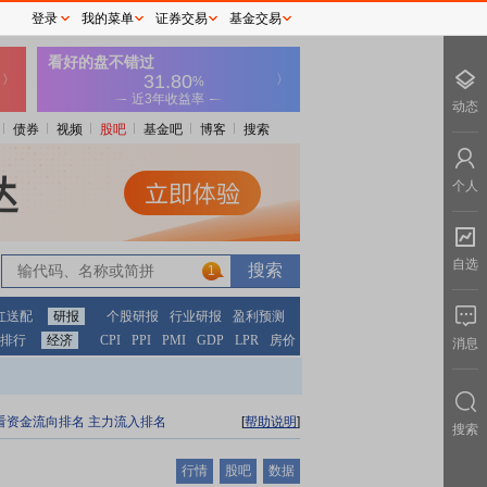
登录
我的菜单
证券交易
基金交易
动态
债券
视频
股吧
基金吧
博客
搜索
个人
自选
1
红送配
研报
个股研报
行业研报
盈利预测
排行
经济
CPI
PPI
PMI
GDP
LPR
房价
消息
看资金流向排名
主力流入排名
[
帮助说明
]
搜索
行情
股吧
数据