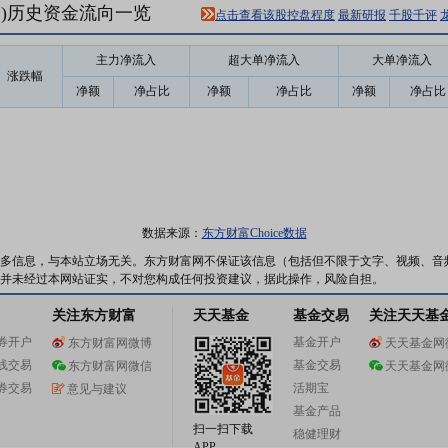
12)历史资金流向一览
点击查看该股控盘程度
最新研报
千股千评
主力净流入
超大单净流入
大单净流入
涨跌幅
净额
净占比
净额
净占比
净额
净占比
数据来源：
东方财富Choice数据
多信息，与本站立场无关。东方财富网不保证该信息（包括但不限于文字、视频、音
并未经过本网站证实，不对您构成任何投资建议，据此操作，风险自担。
关注东方财富
天天基金
基金交易
关注天天基
券开户
基金开户
东方财富网微博
天天基金网
线交易
基金交易
东方财富网微信
天天基金网
券交易
活期宝
意见与建议
基金产品
扫一扫下载
稳健理财
APP