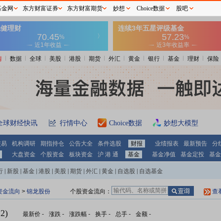
基金网
东方财富证券
东方财富期货
妙想
Choice数据
股吧
情
数据
全球
美股
港股
期货
外汇
黄金
银行
基金
理财
保险
全球财经快讯
行情中心
Choice数据
妙想大模型
交易
机构调研
期指持仓
公告大全
条件选股
财报
业绩报表
最新预告
分
大盘资金
个股资金
板块资金
沪 港 通
基金
基金净值
基金定投
基金
行
|
新股
|
基金
|
港股
|
美股
|
期货
|
外汇
|
黄金
|
自选股
|
自选基金
资金流向
>
锦龙股份
个股资金流向：
查
2)
最新价
-
涨跌
-
涨跌幅
-
换手
-
总手
-
金额
-