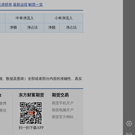
龙虎榜单
最新业绩
解禁一览
中单净流入
小单净流入
净额
净占比
净额
净占比
频、数据及图表）全部或者部分内容的准确性、真实
金
东方财富期货
期货交易
期货手机开户
微博
期货电脑开户
微信
期货官方网站
扫一扫下载APP
涉企