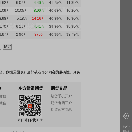
1.62万
6.07万
-4.46万
41.75亿
41.39亿
1.09万
10.05万
-8.96万
40.68亿
40.26亿
8.98万
-5.18万
14.16万
40.89亿
40.36亿
1.70万
6.11万
-4.41万
39.86亿
39.39亿
3.87万
2.90万
9700
40.38亿
39.79亿
频、数据及图表）全部或者部分内容的准确性、真实
金
东方财富期货
期货交易
期货手机开户
微博
期货电脑开户
微信
期货官方网站
扫一扫下载APP
涉企
举报