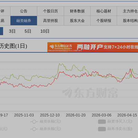
千评
公告
个股日历
财务数据
核心题材
主力持仓
交易
融资融券
高管持股
股东大会
个股研报
股本结构
3日
5日
10日
历史图(
1
日)