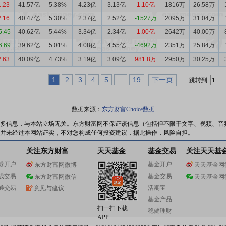
1.23
41.57亿
5.38%
4.23亿
3.13亿
1.10亿
1816万
26.58万
2.16
40.47亿
5.30%
2.37亿
2.52亿
-1527万
2095万
31.04万
5.45
40.62亿
5.44%
3.34亿
2.34亿
1.00亿
2642万
40.00万
6.69
39.62亿
5.01%
4.08亿
4.55亿
-4692万
2351万
25.84万
2.63
40.09亿
4.73%
3.19亿
3.09亿
981.8万
2950万
30.25万
1
2
3
4
5
...
19
下一页
跳转到
数据来源：
东方财富Choice数据
多信息，与本站立场无关。东方财富网不保证该信息（包括但不限于文字、视频、音
并未经过本网站证实，不对您构成任何投资建议，据此操作，风险自担。
关注东方财富
天天基金
基金交易
关注天天基
券开户
基金开户
东方财富网微博
天天基金网
线交易
基金交易
东方财富网微信
天天基金网
券交易
活期宝
意见与建议
基金产品
扫一扫下载
稳健理财
APP