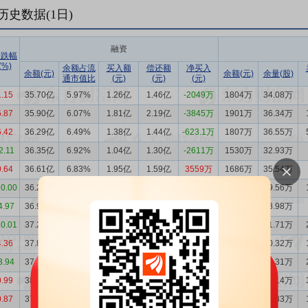
历史数据(
1
日)
融资
涨跌幅
(%)
余额占流
买入额
偿还额
净买入
余额(元)
余额(元)
余量(股)
通市值比
(元)
(元)
(元)
1.15
35.70亿
5.97%
1.26亿
1.46亿
-2049万
1804万
34.08万
5.87
35.90亿
6.07%
1.81亿
2.19亿
-3845万
1901万
36.34万
6.42
36.29亿
6.49%
1.38亿
1.44亿
-623.1万
1807万
36.55万
2.11
36.35亿
6.92%
1.04亿
1.30亿
-2611万
1530万
32.93万
0.64
36.61亿
6.83%
1.95亿
1.59亿
3559万
1686万
35.54万
10.00
36.25亿
6.80%
1.21亿
1.90亿
-6866万
1865万
39.56万
4.97
36.94亿
6.24%
1.30亿
1.58亿
-2817万
2042万
38.98万
10.01
37.22亿
5.97%
1.40亿
2.07亿
-6642万
2300万
41.71万
4.36
37.89亿
5.47%
1.56亿
1.11亿
4481万
2470万
40.32万
3.94
37.44亿
5.64%
8452万
1.43亿
-5851万
2366万
40.31万
0.99
38.02亿
5.50%
1.37亿
1.32亿
454.6万
2331万
38.14万
0.87
37.98亿
5.55%
2.54亿
2.38亿
1541万
2198万
36.33万