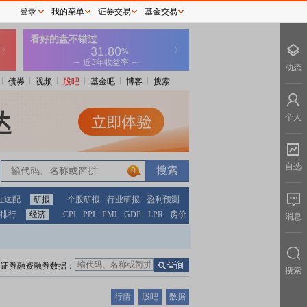
登录
我的菜单
证券交易
基金交易
动态
债券
视频
股吧
基金吧
博客
搜索
个人
自选
0
红送配
研报
个股研报
行业研报
盈利预测
排行
经济
CPI
PPI
PMI
GDP
LPR
房价
消息
证券融资融券数据：
搜索
行情
股吧
数据