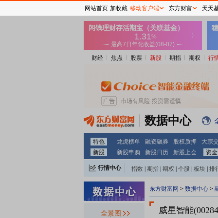
网站首页
加收藏
移动客户端
东方财富
天天
财经
焦点
股票
新股
期指
期权
行
数据中心
特色
龙虎榜单
融资融券
股权质押
大宗
新股
新股申购
新股日历
新股上会
资金
行情中心
指数
|
期指
|
期权
|
个股
|
板块
|
排
东方财富网
>
数据中心
>
威星智能(00284
全景图