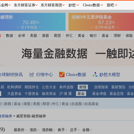
基金网
东方财富证券
东方财富期货
妙想
Choice数据
股吧
情
数据
全球
美股
港股
期货
外汇
黄金
银行
基金
理财
保险
全球财经快讯
行情中心
Choice数据
妙想大模型
交易
机构调研
期指持仓
公告大全
条件选股
财报
业绩报表
最新预告
分
大盘资金
个股资金
板块资金
沪 港 通
基金
基金净值
基金定投
基金
行
|
新股
|
基金
|
港股
|
美股
|
期货
|
外汇
|
黄金
|
自选股
|
自选基金
融资融券
>
威星智能-融资融券
9)
最新价
-
涨跌
-
涨跌幅
-
换手
-
总手
-
金额
-