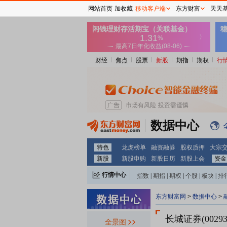
网站首页
加收藏
移动客户端
东方财富
天天
财经
焦点
股票
新股
期指
期权
行
数据中心
特色
龙虎榜单
融资融券
股权质押
大宗
新股
新股申购
新股日历
新股上会
资金
行情中心
指数
|
期指
|
期权
|
个股
|
板块
|
排
东方财富网
>
数据中心
>
长城证券(00293
全景图