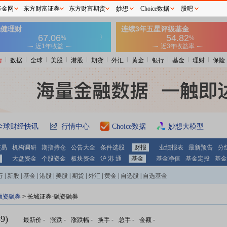
基金网
东方财富证券
东方财富期货
妙想
Choice数据
股吧
情
数据
全球
美股
港股
期货
外汇
黄金
银行
基金
理财
保险
全球财经快讯
行情中心
Choice数据
妙想大模型
交易
机构调研
期指持仓
公告大全
条件选股
财报
业绩报表
最新预告
分
大盘资金
个股资金
板块资金
沪 港 通
基金
基金净值
基金定投
基金
行
|
新股
|
基金
|
港股
|
美股
|
期货
|
外汇
|
黄金
|
自选股
|
自选基金
融资融券
>
长城证券-融资融券
9)
最新价
-
涨跌
-
涨跌幅
-
换手
-
总手
-
金额
-