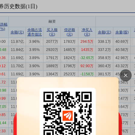
券历史数据(
1
日)
融资
涨跌幅
(%)
余额占流
买入额
偿还额
净买入
余额(元)
余额(元)
余量(股)
通市值比
(元)
(元)
(元)
0.00
11.87亿
3.96%
2077万
1783万
294.5万
338.1万
40.69万
0.48
11.84亿
3.95%
2920万
1485万
1435万
337.2万
40.58万
0.36
11.69亿
3.89%
1791万
1824万
-32.65万
358.9万
42.98万
0.12
11.70亿
3.90%
1889万
1796万
92.90万
360.4万
43.32万
0.61
11.69亿
3.90%
1364万
2523万
-1158万
381.5万
45.91万
1.72
11.80亿
3.97%
1276万
2184万
-908.3万
401.3万
48.58万
0.98
11.89亿
4.07%
1120万
967.9万
152.0万
351.6万
43.30万
0.99
11.88亿
4.02%
789.4万
1693万
-903.4万
348.3万
42.47万
2.05
11.97亿
4.09%
1721万
1327万
394.1万
395.0万
48.64万
0.85
11.93亿
3.99%
1393万
2156万
-762.8万
495.2万
59.73万
1.44
12.01亿
4.05%
3432万
2776万
656.6万
447.7万
54.47万
2.33
11.94亿
3.97%
3705万
2940万
764.9万
406.7万
48.76万