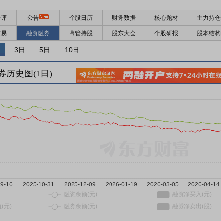
千评
公告
个股日历
财务数据
核心题材
主力持仓
交易
融资融券
高管持股
股东大会
个股研报
股本结构
3日
5日
10日
券历史图(
1
日)