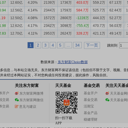
1.07
12.60亿
4.20%
2139万
1736万
403.0万
559.2万
67.13万
0.94
12.56亿
4.14%
2344万
1759万
584.7万
525.7万
62.44万
1.19
12.50亿
4.08%
1572万
2800万
-1228万
444.3万
52.27万
1.98
12.62亿
4.17%
2342万
3098万
-755.4万
470.7万
56.03万
2.83
12.70亿
4.11%
2953万
2624万
328.2万
421.1万
49.14万
1
2
3
4
5
...
34
下一页
跳转到
数据来源：
东方财富Choice数据
多信息，与本站立场无关。东方财富网不保证该信息（包括但不限于文字、视频、音
并未经过本网站证实，不对您构成任何投资建议，据此操作，风险自担。
关注东方财富
天天基金
基金交易
关注天天基
券开户
基金开户
东方财富网微博
天天基金网
线交易
基金交易
东方财富网微信
天天基金网
券交易
活期宝
意见与建议
基金产品
扫一扫下载
稳健理财
APP