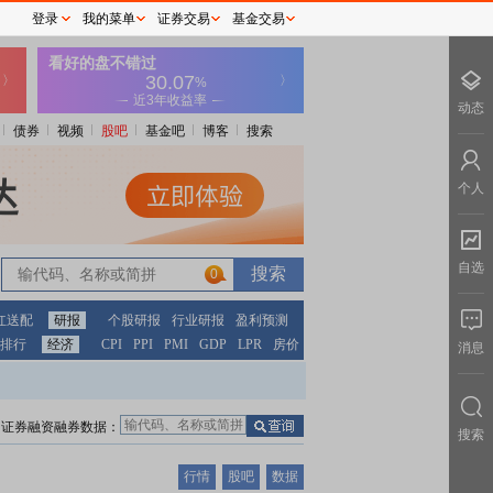
登录
我的菜单
证券交易
基金交易
动态
债券
视频
股吧
基金吧
博客
搜索
个人
自选
0
红送配
研报
个股研报
行业研报
盈利预测
排行
经济
CPI
PPI
PMI
GDP
LPR
房价
消息
证券融资融券数据：
搜索
行情
股吧
数据