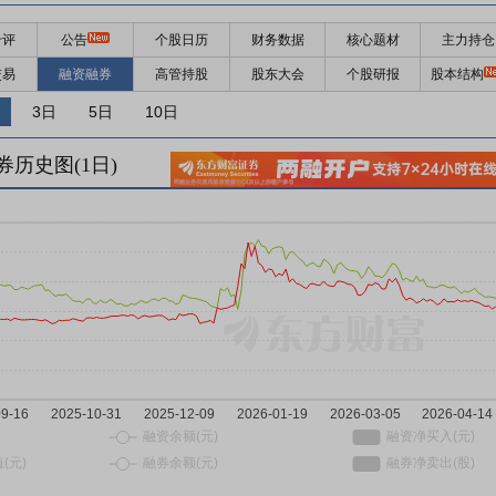
千评
公告
个股日历
财务数据
核心题材
主力持仓
交易
融资融券
高管持股
股东大会
个股研报
股本结构
3日
5日
10日
券历史图(
1
日)