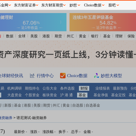
基金网
东方财富证券
东方财富期货
妙想
Choice数据
股吧
情
数据
全球
美股
港股
期货
外汇
黄金
银行
基金
理财
保险
全球财经快讯
行情中心
Choice数据
妙想大模型
交易
机构调研
期指持仓
公告大全
条件选股
财报
业绩报表
最新预告
分
大盘资金
个股资金
板块资金
沪 港 通
基金
基金净值
基金定投
基金
行
|
新股
|
基金
|
港股
|
美股
|
期货
|
外汇
|
黄金
|
自选股
|
自选基金
融资融券
>
谱尼测试-融资融券
7)
最新价
-
涨跌
-
涨跌幅
-
换手
-
总手
-
金额
-