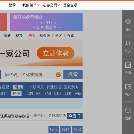
登录
我的菜单
证券交易
基金交易
动态
债券
视频
股吧
基金吧
博客
搜索
个人
自选
1
红送配
研报
个股研报
行业研报
盈利预测
排行
经济
CPI
PPI
PMI
GDP
LPR
房价
消息
证券融资融券数据：
搜索
行情
股吧
数据