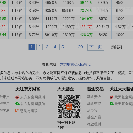
2.48
1.06亿
3.40%
465.8万
1163万
-697.1万
3.89万
4500
3.38
1.13亿
3.53%
935.8万
959.6万
-23.74万
5.94万
6700
6.85
1.14亿
3.66%
1116万
1221万
-104.9万
8570
1000
9.26
1.15亿
3.44%
1561万
1439万
122.4万
39.74万
4.32万
3.44
1.13亿
3.72%
891.0万
1319万
-428.3万
8420
1000
1
2
3
4
5
...
29
下一页
跳转到
数据来源：
东方财富Choice数据
多信息，与本站立场无关。东方财富网不保证该信息（包括但不限于文字、视频、音
并未经过本网站证实，不对您构成任何投资建议，据此操作，风险自担。
关注东方财富
天天基金
基金交易
关注天天基
券开户
基金开户
东方财富网微博
天天基金网
线交易
基金交易
东方财富网微信
天天基金网
券交易
活期宝
意见与建议
基金产品
扫一扫下载
稳健理财
APP