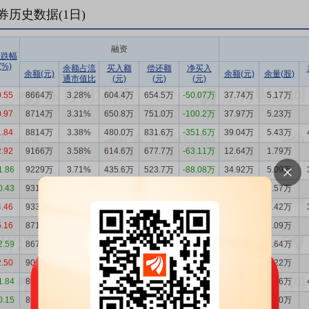
券历史数据(
1
日)
融资
涨跌幅
(%)
余额占流
买入额
偿还额
净买入
余额(元)
余额(元)
余量(股)
通市值比
(元)
(元)
(元)
0.55
8664万
3.28%
604.4万
654.5万
-50.07万
37.74万
5.17万
0.97
8714万
3.31%
650.8万
751.0万
-100.2万
37.97万
5.23万
1.84
8814万
3.38%
480.0万
831.6万
-351.6万
39.04万
5.43万
2.92
9166万
3.58%
614.6万
677.7万
-63.11万
12.64万
1.79万
1.86
9229万
3.71%
435.6万
523.7万
-88.08万
34.92万
5.09万
0.43
9317万
3.68%
673.9万
693.9万
-20.01万
10.97万
1.57万
4.46
9337万
3.67%
1283万
659.1万
624.1万
38.05万
5.42万
5.16
8713万
3.58%
429.5万
395.7万
33.87万
14.04万
2.09万
2.59
8679万
3.75%
406.7万
742.6万
-336.0万
10.48万
1.64万
2.50
9015万
3.79%
425.6万
383.0万
42.60万
8.00万
1.22万
1.84
8972万
3.87%
496.9万
493.8万
3.16万
36.86万
5.76万
0.15
8969万
3.80%
795.6万
931.6万
-136.0万
10.43万
1.60万