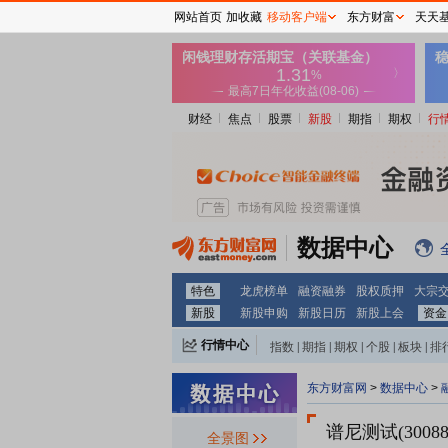
网站首页
加收藏
移动客户端
东方财富
天天
财经
焦点
股票
新股
期指
期权
行
数据中心
特色
龙虎榜单
融资融券
股权质押
大宗
新股
新股申购
新股日历
新股上会
资金
行情中心
指数
|
期指
|
期权
|
个股
|
板块
|
排
东方财富网
>
数据中心
>
谱尼测试(30088
全景图