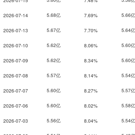
2026-07-15
7.48%
5.68亿
5.66
2026-07-14
7.69%
5.67亿
5.64
2026-07-13
7.70%
5.62亿
5.60
2026-07-10
8.06%
5.62亿
5.60
2026-07-09
8.34%
5.57亿
5.54
2026-07-08
8.14%
5.60亿
5.57
2026-07-07
8.27%
5.60亿
5.58
2026-07-06
8.02%
5.56亿
5.54
2026-07-03
8.04%