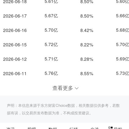
5.61亿
5.60
2026-06-18
8.50%
5.67亿
5.66
2026-06-17
8.50%
5.70亿
5.68
2026-06-16
8.42%
5.72亿
5.70
2026-06-15
8.22%
5.71亿
5.69
2026-06-12
8.28%
5.76亿
5.73
2026-06-11
8.55%
查看更多
声明：本信息来源于东方财富Choice数据，相关数据仅供参考，若数
据有误，以交易所发布数据为准，不构成投资建议。