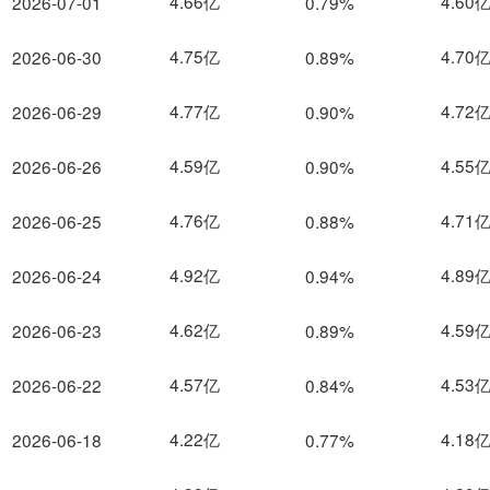
4.66亿
4.60
2026-07-01
0.79%
4.75亿
4.70
2026-06-30
0.89%
4.77亿
4.72
2026-06-29
0.90%
4.59亿
4.55
2026-06-26
0.90%
4.76亿
4.71
2026-06-25
0.88%
4.92亿
4.89
2026-06-24
0.94%
4.62亿
4.59
2026-06-23
0.89%
4.57亿
4.53
2026-06-22
0.84%
4.22亿
4.18
2026-06-18
0.77%