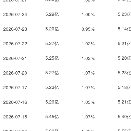
5.29亿
5.23
2026-07-24
1.00%
5.20亿
5.14
2026-07-23
0.95%
5.27亿
5.21
2026-07-22
1.02%
5.25亿
5.20
2026-07-21
1.03%
5.27亿
5.23
2026-07-20
1.07%
5.23亿
5.18
2026-07-17
1.07%
5.26亿
5.21
2026-07-16
1.03%
5.45亿
5.40
2026-07-15
1.07%
5.60亿
5.55