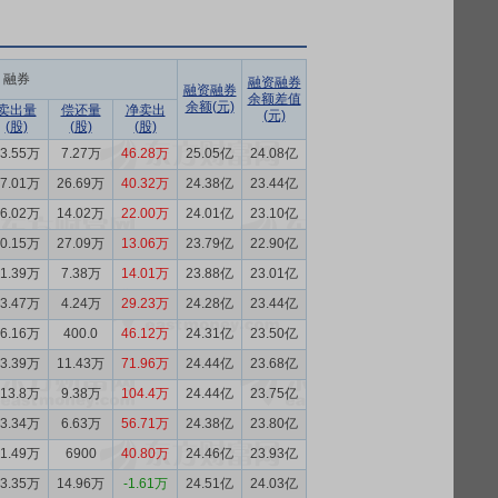
融券
融资融券
融资融券
余额差值
余额(元)
卖出量
偿还量
净卖出
(元)
(股)
(股)
(股)
53.55万
7.27万
46.28万
25.05亿
24.08亿
67.01万
26.69万
40.32万
24.38亿
23.44亿
36.02万
14.02万
22.00万
24.01亿
23.10亿
40.15万
27.09万
13.06万
23.79亿
22.90亿
21.39万
7.38万
14.01万
23.88亿
23.01亿
33.47万
4.24万
29.23万
24.28亿
23.44亿
46.16万
400.0
46.12万
24.31亿
23.50亿
83.39万
11.43万
71.96万
24.44亿
23.68亿
113.8万
9.38万
104.4万
24.44亿
23.75亿
63.34万
6.63万
56.71万
24.38亿
23.80亿
41.49万
6900
40.80万
24.46亿
23.93亿
13.35万
14.96万
-1.61万
24.51亿
24.03亿