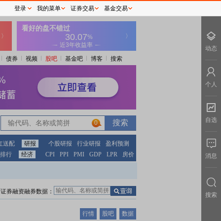
登录
我的菜单
证券交易
基金交易
动态
债券
视频
股吧
基金吧
博客
搜索
个人
自选
0
红送配
研报
个股研报
行业研报
盈利预测
排行
经济
CPI
PPI
PMI
GDP
LPR
房价
消息
证券融资融券数据：
搜索
行情
股吧
数据