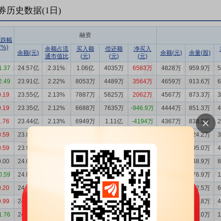
券历史数据(
1
日)
融资
涨跌幅
(%)
余额占流
买入额
偿还额
净买入
余额(元)
余额(元)
余量(股)
通市值比
(元)
(元)
(元)
1.37
24.57亿
2.31%
1.06亿
4035万
6563万
4828万
959.9万
2.49
23.91亿
2.22%
8053万
4489万
3564万
4659万
913.6万
0.19
23.55亿
2.13%
7887万
5825万
2062万
4567万
873.3万
0.19
23.35亿
2.12%
6688万
7635万
-946.9万
4444万
851.3万
1.76
23.44亿
2.13%
6949万
1.11亿
-4194万
4367万
838.2万
0.59
23.86亿
2.20%
7109万
7540万
-430.9万
4220万
824.2万
0.59
23.90亿
2.22%
3530万
5115万
-1585万
4046万
795.0万
0.00
24.06亿
2.25%
4428万
4723万
-295.8万
3789万
748.9万
0.59
24.09亿
2.25%
4405万
4396万
9.40万
3425万
676.9万
0.20
24.09亿
2.24%
4141万
5162万
-1022万
2914万
572.5万
0.99
24.19亿
2.25%
6877万
7670万
-793.7万
2620万
515.8万
1.76
24.27亿
2.28%
7620万
7213万
406.8万
2389万
475.0万