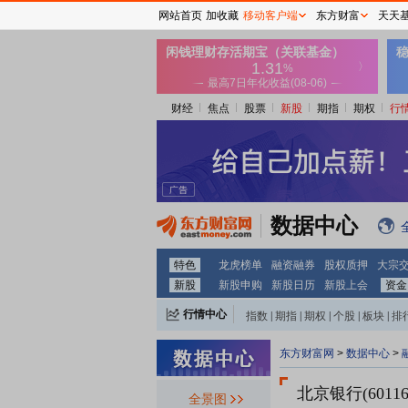
网站首页
加收藏
移动客户端
东方财富
天天
财经
焦点
股票
新股
期指
期权
行
数据中心
特色
龙虎榜单
融资融券
股权质押
大宗
新股
新股申购
新股日历
新股上会
资金
行情中心
指数
|
期指
|
期权
|
个股
|
板块
|
排
东方财富网
>
数据中心
>
北京银行(60116
全景图