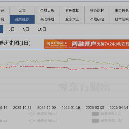
千评
公告
个股日历
财务数据
核心题材
主力持仓
交易
融资融券
高管持股
股东大会
个股研报
股本结构
3日
5日
10日
券历史图(
1
日)