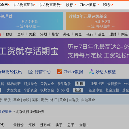
基金网
东方财富证券
东方财富期货
妙想
Choice数据
股吧
情
数据
全球
美股
港股
期货
外汇
黄金
银行
基金
理财
保险
全球财经快讯
行情中心
Choice数据
妙想大模型
交易
机构调研
期指持仓
公告大全
条件选股
财报
业绩报表
最新预告
分
大盘资金
个股资金
板块资金
沪 港 通
基金
基金净值
基金定投
基金
行
|
新股
|
基金
|
港股
|
美股
|
期货
|
外汇
|
黄金
|
自选股
|
自选基金
融资融券
>
北京银行-融资融券
9)
最新价
-
涨跌
-
涨跌幅
-
换手
-
总手
-
金额
-