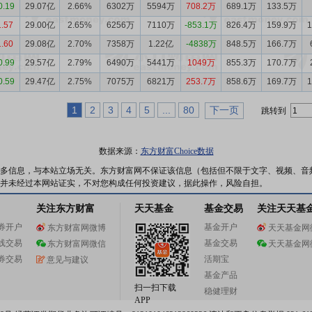
0.19
29.07亿
2.66%
6302万
5594万
708.2万
689.1万
133.5万
1.57
29.00亿
2.65%
6256万
7110万
-853.1万
826.4万
159.9万
1.60
29.08亿
2.70%
7358万
1.22亿
-4838万
848.5万
166.7万
0.99
29.57亿
2.79%
6490万
5441万
1049万
855.3万
170.7万
0.59
29.47亿
2.75%
7075万
6821万
253.7万
858.6万
169.7万
1
2
3
4
5
...
80
下一页
跳转到
数据来源：
东方财富Choice数据
多信息，与本站立场无关。东方财富网不保证该信息（包括但不限于文字、视频、音
并未经过本网站证实，不对您构成任何投资建议，据此操作，风险自担。
关注东方财富
天天基金
基金交易
关注天天基
券开户
基金开户
东方财富网微博
天天基金网
线交易
基金交易
东方财富网微信
天天基金网
券交易
活期宝
意见与建议
基金产品
扫一扫下载
稳健理财
APP