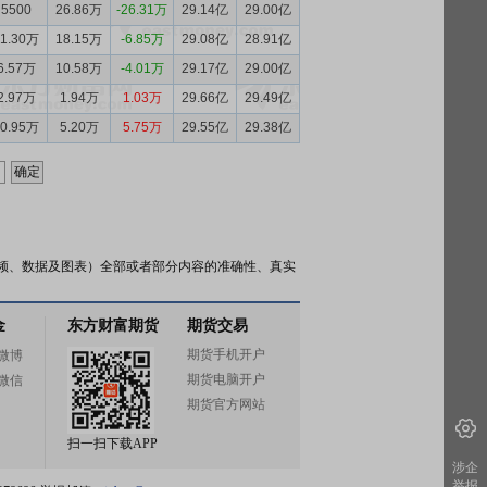
5500
26.86万
-26.31万
29.14亿
29.00亿
11.30万
18.15万
-6.85万
29.08亿
28.91亿
6.57万
10.58万
-4.01万
29.17亿
29.00亿
2.97万
1.94万
1.03万
29.66亿
29.49亿
10.95万
5.20万
5.75万
29.55亿
29.38亿
频、数据及图表）全部或者部分内容的准确性、真实
金
东方财富期货
期货交易
期货手机开户
微博
期货电脑开户
微信
期货官方网站
扫一扫下载APP
涉企
举报