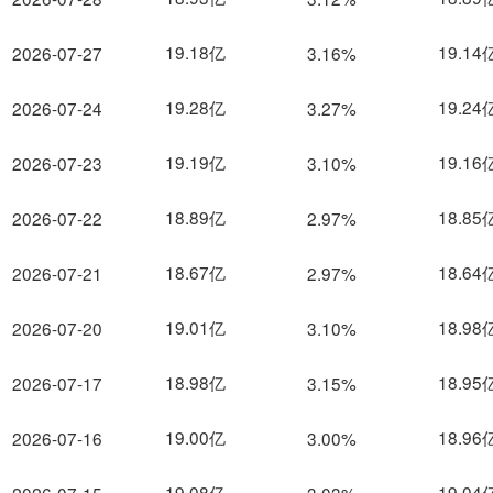
19.18亿
19.14
2026-07-27
3.16%
19.28亿
19.24
2026-07-24
3.27%
19.19亿
19.16
2026-07-23
3.10%
18.89亿
18.85
2026-07-22
2.97%
18.67亿
18.64
2026-07-21
2.97%
19.01亿
18.98
2026-07-20
3.10%
18.98亿
18.95
2026-07-17
3.15%
19.00亿
18.96
2026-07-16
3.00%
19.08亿
19.04