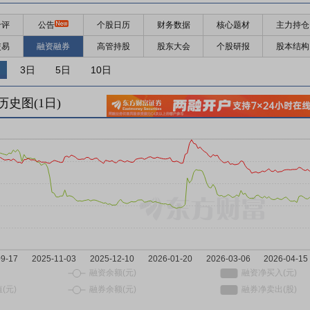
千评
公告
个股日历
财务数据
核心题材
主力持仓
交易
融资融券
高管持股
股东大会
个股研报
股本结构
3日
5日
10日
历史图(
1
日)