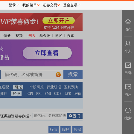
登录
我的菜单
证券交易
基金交易
动态
债券
视频
股吧
基金吧
博客
搜索
个人
自选
0
红送配
研报
个股研报
行业研报
盈利预测
排行
经济
CPI
PPI
PMI
GDP
LPR
房价
消息
证券融资融券数据：
搜索
行情
股吧
数据