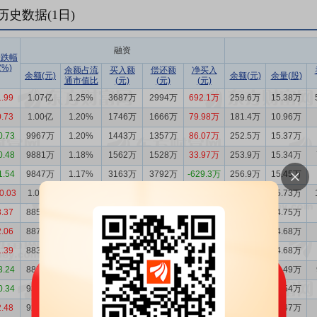
历史数据(
1
日)
融资
涨跌幅
(%)
余额占流
买入额
偿还额
净买入
余额(元)
余额(元)
余量(股)
通市值比
(元)
(元)
(元)
1.99
1.07亿
1.25%
3687万
2994万
692.1万
259.6万
15.38万
0.73
1.00亿
1.20%
1746万
1666万
79.98万
181.4万
10.96万
0.73
9967万
1.20%
1443万
1357万
86.07万
252.5万
15.37万
0.48
9881万
1.18%
1562万
1528万
33.97万
253.9万
15.34万
1.54
9847万
1.17%
3163万
3792万
-629.3万
256.9万
15.45万
0.03
1.05亿
1.22%
4539万
2918万
1621万
265.7万
15.73万
3.37
8856万
1.14%
1319万
1334万
-15.14万
226.4万
14.75万
2.06
8872万
1.18%
900.4万
868.0万
32.43万
218.0万
14.68万
1.39
8839万
1.20%
280.5万
294.7万
-14.20万
213.6万
14.68万
3.24
8853万
1.22%
338.8万
813.6万
-474.8万
207.9万
14.49万
0.34
9328万
1.24%
729.6万
663.8万
65.78万
215.6万
14.54万
2.48
9262万
1.23%
1082万
752.8万
329.3万
215.3万
14.47万