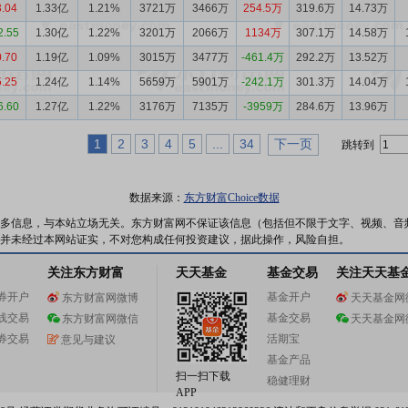
3.04
1.33亿
1.21%
3721万
3466万
254.5万
319.6万
14.73万
2.55
1.30亿
1.22%
3201万
2066万
1134万
307.1万
14.58万
0.70
1.19亿
1.09%
3015万
3477万
-461.4万
292.2万
13.52万
5.25
1.24亿
1.14%
5659万
5901万
-242.1万
301.3万
14.04万
6.60
1.27亿
1.22%
3176万
7135万
-3959万
284.6万
13.96万
1
2
3
4
5
...
34
下一页
跳转到
数据来源：
东方财富Choice数据
多信息，与本站立场无关。东方财富网不保证该信息（包括但不限于文字、视频、音
并未经过本网站证实，不对您构成任何投资建议，据此操作，风险自担。
关注东方财富
天天基金
基金交易
关注天天基
券开户
基金开户
东方财富网微博
天天基金网
线交易
基金交易
东方财富网微信
天天基金网
券交易
活期宝
意见与建议
基金产品
扫一扫下载
稳健理财
APP