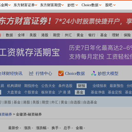
基金网
东方财富证券
东方财富期货
妙想
Choice数据
股吧
情
数据
全球
美股
港股
期货
外汇
黄金
银行
基金
理财
保险
全球财经快讯
行情中心
Choice数据
妙想大模型
交易
机构调研
期指持仓
公告大全
条件选股
财报
业绩报表
最新预告
分
大盘资金
个股资金
板块资金
沪 港 通
基金
基金净值
基金定投
基金
行
|
新股
|
基金
|
港股
|
美股
|
期货
|
外汇
|
黄金
|
自选股
|
自选基金
融资融券
>
金徽酒-融资融券
最新价
-
涨跌
-
涨跌幅
-
换手
-
总手
-
金额
-