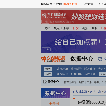
网站首页
加收藏
移动客户端
东方财富
天天
财经
焦点
股票
新股
期指
期权
行
数据中心
特色
龙虎榜单
融资融券
股权质押
大宗
新股
新股申购
新股日历
新股上会
资金
行情中心
指数
|
期指
|
期权
|
个股
|
板块
|
排
东方财富网
>
数据中心
>
金徽酒(603919)
全景图