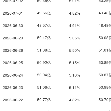
50.35亿
50.25
2026-07-02
5.01%
49.56亿
49.48
2026-07-01
4.82%
48.57亿
48.48
2026-06-30
4.91%
50.17亿
50.08
2026-06-29
5.05%
51.08亿
51.01
2026-06-26
5.50%
50.92亿
50.85
2026-06-25
5.15%
50.94亿
50.87
2026-06-24
5.10%
51.06亿
50.98
2026-06-23
5.11%
50.77亿
50.70
2026-06-22
4.82%