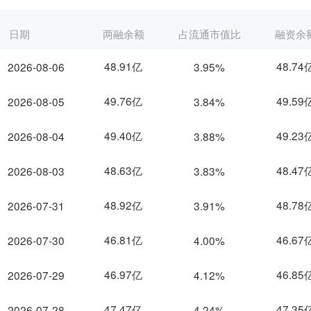
日期
两融余额
占流通市值比
融资余
48.91亿
48.74
2026-08-06
3.95%
49.76亿
49.59
2026-08-05
3.84%
49.40亿
49.23
2026-08-04
3.88%
48.63亿
48.47
2026-08-03
3.83%
48.92亿
48.78
2026-07-31
3.91%
46.81亿
46.67
2026-07-30
4.00%
46.97亿
46.85
2026-07-29
4.12%
47.47亿
47.35
2026-07-28
4.24%