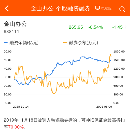
金山办公-个股融资融券
金山办公
265.65
-0.54%
-1.45
688111
融资余额(亿元)
融券余额(万元)
2019年11月18日被调入融资融券标的，可冲抵保证金最高折扣
率
70.00%
。