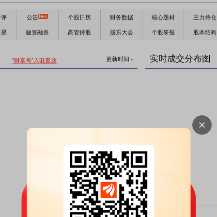
千评
公告
个股日历
财务数据
核心题材
主力持仓
交易
融资融券
高管持股
股东大会
个股研报
股本结构
实时成交分布图
更新时间
-
“财富号”入驻直达
主力净比：
类型
超大单净比：
超大单