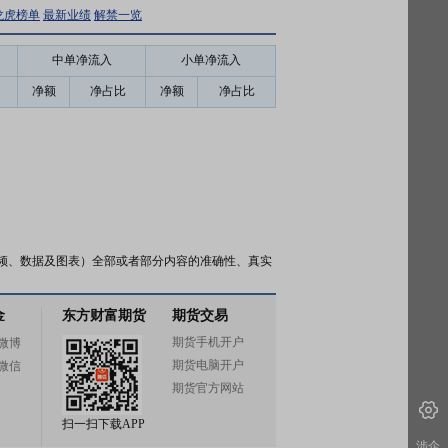
龙虎榜单
最新业绩
解禁一览
中单净流入
小单净流入
净额
净占比
净额
净占比
频、数据及图表）全部或者部分内容的准确性、真实
金
东方财富期货
期货交易
期货手机开户
微博
期货电脑开户
微信
期货官方网站
扫一扫下载APP
涉企