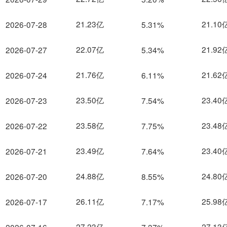
21.23亿
21.10
2026-07-28
5.31%
22.07亿
21.92
2026-07-27
5.34%
21.76亿
21.62
2026-07-24
6.11%
23.50亿
23.40
2026-07-23
7.54%
23.58亿
23.48
2026-07-22
7.75%
23.49亿
23.40
2026-07-21
7.64%
24.88亿
24.80
2026-07-20
8.55%
26.11亿
25.98
2026-07-17
7.17%
27.23亿
27.13