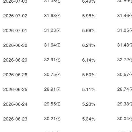
31.05亿
30.89
2026-07-03
6.49%
31.63亿
31.46
2026-07-02
5.98%
31.23亿
31.05
2026-07-01
5.69%
31.64亿
31.48
2026-06-30
6.24%
32.91亿
32.72
2026-06-29
6.14%
30.75亿
30.57
2026-06-26
5.50%
28.91亿
28.74
2026-06-25
5.11%
29.55亿
29.38
2026-06-24
5.23%
30.21亿
30.04
2026-06-23
5.34%