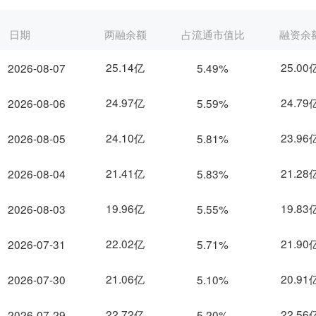
日期
两融余额
占流通市值比
融资余
25.14亿
25.00
2026-08-07
5.49%
24.97亿
24.79
2026-08-06
5.59%
24.10亿
23.96
2026-08-05
5.81%
21.41亿
21.28
2026-08-04
5.83%
19.96亿
19.83
2026-08-03
5.55%
22.02亿
21.90
2026-07-31
5.71%
21.06亿
20.91
2026-07-30
5.10%
22.72亿
22.56
2026-07-29
5.20%