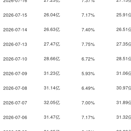
2026-07-16
7.37%
26.04亿
25.91
2026-07-15
7.17%
26.63亿
26.51
2026-07-14
7.40%
27.47亿
27.35
2026-07-13
7.75%
28.66亿
28.51
2026-07-10
6.72%
31.23亿
31.06
2026-07-09
5.93%
31.14亿
30.97
2026-07-08
6.49%
32.05亿
31.89
2026-07-07
7.00%
31.47亿
31.32
2026-07-06
7.17%