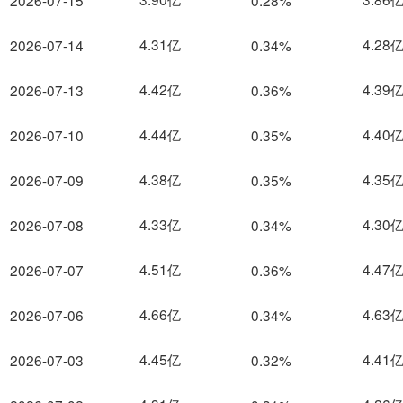
2026-07-15
0.28%
4.31亿
4.28
2026-07-14
0.34%
4.42亿
4.39
2026-07-13
0.36%
4.44亿
4.40
2026-07-10
0.35%
4.38亿
4.35
2026-07-09
0.35%
4.33亿
4.30
2026-07-08
0.34%
4.51亿
4.47
2026-07-07
0.36%
4.66亿
4.63
2026-07-06
0.34%
4.45亿
4.41
2026-07-03
0.32%