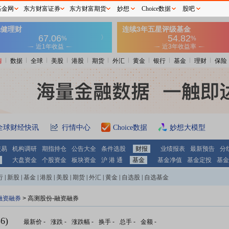
基金网
东方财富证券
东方财富期货
妙想
Choice数据
股吧
情
数据
全球
美股
港股
期货
外汇
黄金
银行
基金
理财
保险
全球财经快讯
行情中心
Choice数据
妙想大模型
交易
机构调研
期指持仓
公告大全
条件选股
财报
业绩报表
最新预告
分
大盘资金
个股资金
板块资金
沪 港 通
基金
基金净值
基金定投
基金
行
|
新股
|
基金
|
港股
|
美股
|
期货
|
外汇
|
黄金
|
自选股
|
自选基金
融资融券
>
高测股份-融资融券
6)
最新价
-
涨跌
-
涨跌幅
-
换手
-
总手
-
金额
-