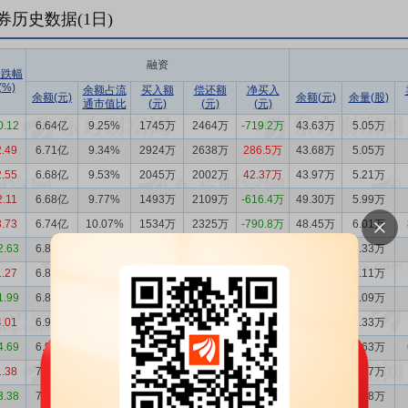
券历史数据(
1
日)
融资
涨跌幅
(%)
余额占流
买入额
偿还额
净买入
余额(元)
余额(元)
余量(股)
通市值比
(元)
(元)
(元)
0.12
6.64亿
9.25%
1745万
2464万
-719.2万
43.63万
5.05万
2.49
6.71亿
9.34%
2924万
2638万
286.5万
43.68万
5.05万
2.55
6.68亿
9.53%
2045万
2002万
42.37万
43.97万
5.21万
2.11
6.68亿
9.77%
1493万
2109万
-616.4万
49.30万
5.99万
3.73
6.74亿
10.07%
1534万
2325万
-790.8万
48.45万
6.01万
2.63
6.82亿
10.57%
1410万
1931万
-521.4万
49.19万
6.33万
1.27
6.87亿
10.37%
1544万
1471万
73.43万
48.76万
6.11万
1.99
6.87亿
10.49%
1318万
1646万
-327.8万
47.99万
6.09万
4.01
6.90亿
10.33%
1407万
1872万
-464.9万
42.85万
5.33万
4.69
6.94亿
10.81%
1129万
1724万
-595.1万
43.52万
5.63万
1.38
7.00亿
10.40%
907.5万
1621万
-713.6万
45.17万
5.57万
3.38
7.08亿
10.65%
1351万
2681万
-1330万
52.64万
6.58万