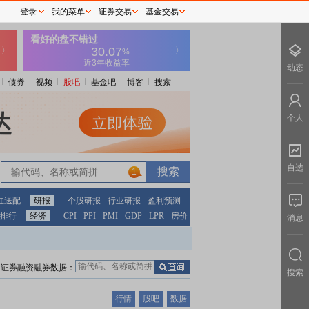
登录
我的菜单
证券交易
基金交易
动态
债券
视频
股吧
基金吧
博客
搜索
个人
自选
1
红送配
研报
个股研报
行业研报
盈利预测
排行
经济
CPI
PPI
PMI
GDP
LPR
房价
消息
证券融资融券数据：
搜索
行情
股吧
数据