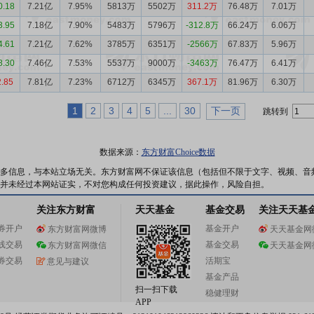
0.18
7.21亿
7.95%
5813万
5502万
311.2万
76.48万
7.01万
3.95
7.18亿
7.90%
5483万
5796万
-312.8万
66.24万
6.06万
4.61
7.21亿
7.62%
3785万
6351万
-2566万
67.83万
5.96万
8.30
7.46亿
7.53%
5537万
9000万
-3463万
76.47万
6.41万
2.85
7.81亿
7.23%
6712万
6345万
367.1万
81.96万
6.30万
1
2
3
4
5
...
30
下一页
跳转到
数据来源：
东方财富Choice数据
多信息，与本站立场无关。东方财富网不保证该信息（包括但不限于文字、视频、音
并未经过本网站证实，不对您构成任何投资建议，据此操作，风险自担。
关注东方财富
天天基金
基金交易
关注天天基
券开户
基金开户
东方财富网微博
天天基金网
线交易
基金交易
东方财富网微信
天天基金网
券交易
活期宝
意见与建议
基金产品
扫一扫下载
稳健理财
APP