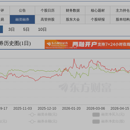
千评
公告
个股日历
财务数据
核心题材
主力持仓
交易
融资融券
高管持股
股东大会
个股研报
股本结构
3日
5日
10日
券历史图(
1
日)