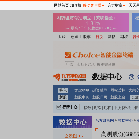
网站首页
加收藏
移动客户端
东方财富
天天
财经
焦点
股票
新股
期指
期权
行
数据中心
特色
龙虎榜单
融资融券
股权质押
大宗
新股
新股申购
新股日历
新股上会
资金
行情中心
指数
|
期指
|
期权
|
个股
|
板块
|
排
东方财富网
>
数据中心
>
高测股份(68855
全景图