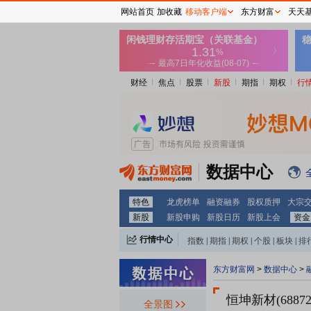
网站首页
加收藏
移动客户端
东方财富
天天
财经
焦点
股票
新股
期指
期权
行
数据中心
特色
龙虎榜单
融资融券
股权质押
大宗
新股
新股申购
新股日历
新股上会
资金
行情中心
指数
|
期指
|
期权
|
个股
|
板块
|
排
东方财富网
>
数据中心
>
恒坤新材(68872
全景图