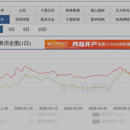
千评
公告
个股日历
财务数据
核心题材
主力持仓
融券
高管持股
股东大会
个股研报
股本结构
机构调研
3日
5日
10日
券历史图(
1
日)