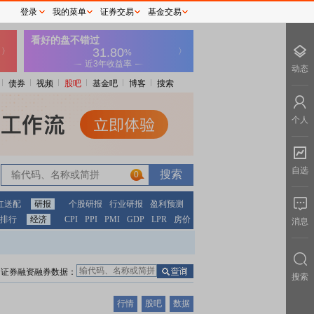
登录
我的菜单
证券交易
基金交易
动态
债券
视频
股吧
基金吧
博客
搜索
个人
自选
0
红送配
研报
个股研报
行业研报
盈利预测
排行
经济
CPI
PPI
PMI
GDP
LPR
房价
消息
证券融资融券数据：
搜索
行情
股吧
数据