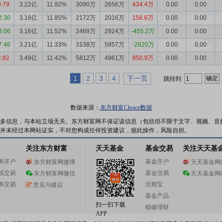
0.79
3.22亿
11.92%
3090万
2656万
434.4万
0.00
0.00
2.30
3.18亿
11.85%
2172万
2016万
156.6万
0.00
0.00
3.06
3.16亿
11.52%
2469万
2924万
-455.2万
0.00
0.00
7.46
3.21亿
11.33%
3138万
5957万
-2820万
0.00
0.00
2.82
3.49亿
11.42%
5812万
4961万
850.9万
0.00
0.00
1
2
3
4
下一页
跳转到
数据来源：
东方财富Choice数据
多信息，与本站立场无关。东方财富网不保证该信息（包括但不限于文字、视频、音
并未经过本网站证实，不对您构成任何投资建议，据此操作，风险自担。
关注东方财富
天天基金
基金交易
关注天天基
券开户
基金开户
东方财富网微博
天天基金网
线交易
基金交易
东方财富网微信
天天基金网
券交易
活期宝
意见与建议
基金产品
扫一扫下载
稳健理财
APP