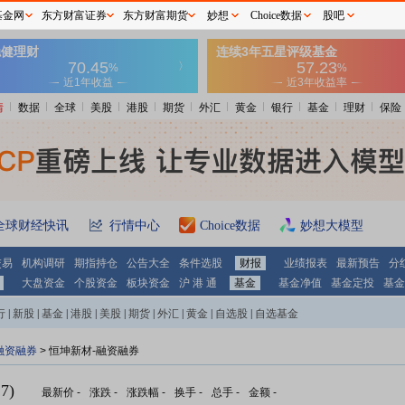
基金网
东方财富证券
东方财富期货
妙想
Choice数据
股吧
情
数据
全球
美股
港股
期货
外汇
黄金
银行
基金
理财
保险
全球财经快讯
行情中心
Choice数据
妙想大模型
交易
机构调研
期指持仓
公告大全
条件选股
财报
业绩报表
最新预告
分
大盘资金
个股资金
板块资金
沪 港 通
基金
基金净值
基金定投
基金
行
|
新股
|
基金
|
港股
|
美股
|
期货
|
外汇
|
黄金
|
自选股
|
自选基金
融资融券
>
恒坤新材-融资融券
7)
最新价
-
涨跌
-
涨跌幅
-
换手
-
总手
-
金额
-