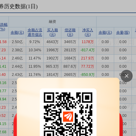
券历史数据(
1
日)
融资
涨跌幅
(%)
余额占流
买入额
偿还额
净买入
余额(元)
余额(元)
余量(股)
通市值比
(元)
(元)
(元)
1.58
2.50亿
9.72%
4643万
3465万
1178万
0.00
0.00
7.23
2.38亿
10.34%
1996万
2813万
-817.4万
0.00
0.00
5.14
2.46亿
11.47%
1902万
1684万
217.9万
0.00
0.00
1.41
2.44亿
11.95%
965.3万
887.6万
77.72万
0.00
0.00
3.40
2.43亿
11.74%
1814万
2665万
-850.9万
0.00
0.00
8.16
2.52亿
12.57%
2101万
2240万
-139.8万
0.00
0.00
3.77
2.53亿
11.61%
2685万
2449万
235.6万
0.00
0.00
4.94
2.51亿
11.06%
2289万
1592万
697.1万
0.00
0.00
3.23
2.44亿
10.23%
1587万
1547万
39.82万
0.00
0.00
0.52
2.43亿
10.54%
1502万
1450万
51.75万
0.00
0.00
4.15
2.43亿
10.57%
880.4万
941.3万
-60.96万
0.00
0.00
2.68
2.43亿
10.16%
2057万
3141万
-1084万
0.00
0.00