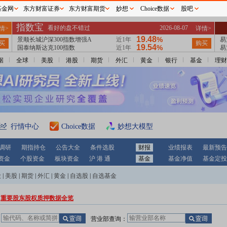
基金网
东方财富证券
东方财富期货
妙想
Choice数据
股吧
据
全球
美股
港股
期货
外汇
黄金
银行
基金
理财
行情中心
Choice数据
妙想大模型
调研
期指持仓
公告大全
条件选股
财报
业绩报表
最新预告
资金
个股资金
板块资金
沪 港 通
基金
基金净值
基金定投
股
|
美股
|
期货
|
外汇
|
黄金
|
自选股
|
自选基金
重要股东股权质押数据全览
：
营业部查询：