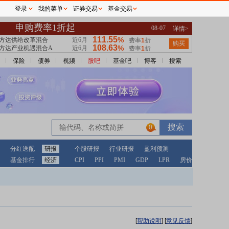
登录
我的菜单
证券交易
基金交易
保险
债券
视频
股吧
基金吧
博客
搜索
0
分红送配
研报
个股研报
行业研报
盈利预测
基金排行
经济
CPI
PPI
PMI
GDP
LPR
房价
[
帮助说明
]
[
意见反馈
]