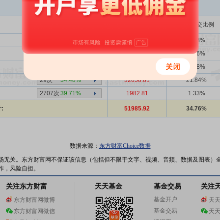
买入金额(万)
占总成交比例
1359次
40.25%
8188.71
5.48%
2707次
39.71%
2924.34
1.96%
2707次
39.71%
1160.21
0.78%
29次
34.48%
32658.81
21.84%
2707次
39.71%
1982.81
1.33%
:
51985.92
34.76%
数据来源：
东方财富Choice数据
场无关。东方财富网不保证该信息（包括但不限于文字、视频、音频、数据及图表）
作，风险自担。