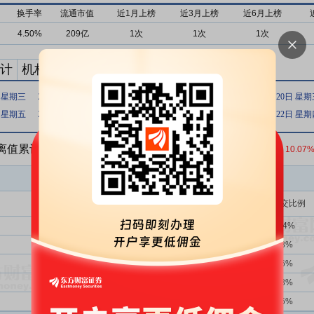
换手率
流通市值
近1月上榜
近3月上榜
近6月上榜
4.50%
209亿
1次
1次
1次
计
机构买卖统计
最新公告
日 星期三
2021年11月08日 星期一
2021年10月25日 星期一
2021年10月20日 星
日 星期五
2021年08月05日 星期四
2021年07月28日 星期三
2021年07月22日 星
偏离值累计达到20%的证券
收盘价：
7.87
元 涨跌幅：
10.07
买入金额(万)
占总成交比例
29次
34.48%
32658.81
21.84%
1359次
40.25%
8188.71
5.48%
2707次
39.71%
2924.34
1.96%
2707次
39.71%
2581.13
1.73%
33次
42.42%
2489.91
1.66%