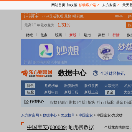
网站首页
加收藏
移动客户端
东方财富
天天
财经
焦点
股票
新股
期指
期权
行情
数
数据中心
全球财经快讯
特色
龙虎榜单
融资融券
股权质押
大宗交易
机构
新股
新股申购
新股日历
新股上会
资金
大盘
行情中心
指数
|
期指
|
期权
|
个股
|
板块
|
排行
|
新股
|
基金
|
港
东方财富网
>
数据中心
>
龙虎榜单
>
中国宝安
> 中国宝安-龙虎榜
中国宝安(000009)
龙虎榜数据
个股龙虎榜数据