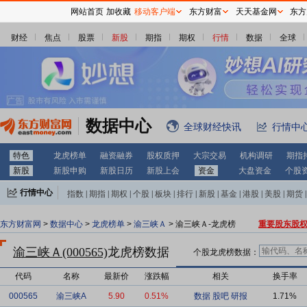
网站首页
加收藏
移动客户端
东方财富
天天基金网
东方
财经
焦点
股票
新股
期指
期权
行情
数据
全球
数据中心
全球财经快讯
行情中
特色
龙虎榜单
融资融券
股权质押
大宗交易
机构调研
期指
新股
新股申购
新股日历
新股上会
资金
大盘资金
个股
行情中心
指数
|
期指
|
期权
|
个股
|
板块
|
排行
|
新股
|
基金
|
港股
|
美股
|
期货
|
外汇
|
黄金
|
自选股
|
自选基金
东方财富网
>
数据中心
>
龙虎榜单
>
渝三峡Ａ
> 渝三峡Ａ-龙虎榜
重要股东股
渝三峡Ａ(000565)
龙虎榜数据
个股龙虎榜数据：
代码
名称
最新价
涨跌幅
相关
换手率
000565
渝三峡A
5.90
0.51%
数据
股吧
研报
1.71%