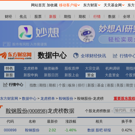
网站首页
加收藏
移动客户端
东方财富
天天基金网
东方
财经
焦点
股票
新股
期指
期权
行情
数据
全球
数据中心
全球财经快讯
行情中
特色
龙虎榜单
融资融券
股权质押
大宗交易
机构调研
期指
新股
新股申购
新股日历
新股上会
资金
大盘资金
个股
行情中心
指数
|
期指
|
期权
|
个股
|
板块
|
排行
|
新股
|
基金
|
港股
|
美股
|
期货
|
外汇
|
黄金
|
自选股
|
自选基金
东方财富网
>
数据中心
>
龙虎榜单
>
鞍钢股份
> 鞍钢股份-龙虎榜
重要股东股
鞍钢股份(000898)
龙虎榜数据
个股龙虎榜数据：
代码
名称
最新价
涨跌幅
相关
换手率
000898
鞍钢股份
2.02
-1.46%
数据
股吧
研报
0.42%