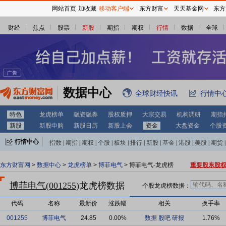
网站首页
加收藏
移动客户端
东方财富
天天基金网
东方
财经
焦点
股票
新股
期指
期权
行情
数据
全球
数据中心
全球财经快讯
行情中
特色
龙虎榜单
融资融券
股权质押
大宗交易
机构调研
期指
新股
新股申购
新股日历
新股上会
资金
大盘资金
个股
行情中心
指数
|
期指
|
期权
|
个股
|
板块
|
排行
|
新股
|
基金
|
港股
|
美股
|
期货
|
外汇
|
黄金
|
自选股
|
自选基金
东方财富网
>
数据中心
>
龙虎榜单
>
博菲电气
> 博菲电气-龙虎榜
重要股东股
博菲电气(001255)
龙虎榜数据
个股龙虎榜数据：
代码
名称
最新价
涨跌幅
相关
换手率
001255
博菲电气
24.85
0.00%
数据
股吧
研报
1.76%