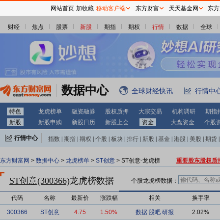
网站首页
加收藏
移动客户端
东方财富
天天基金网
东方
财经
焦点
股票
新股
期指
期权
行情
数据
全球
数据中心
全球财经快讯
行情中
特色
龙虎榜单
融资融券
股权质押
大宗交易
机构调研
期指
新股
新股申购
新股日历
新股上会
资金
大盘资金
个股
行情中心
指数
|
期指
|
期权
|
个股
|
板块
|
排行
|
新股
|
基金
|
港股
|
美股
|
期货
|
外汇
|
黄金
|
自选股
|
自选基金
东方财富网
>
数据中心
>
龙虎榜单
>
ST创意
> ST创意-龙虎榜
重要股东股权质
ST创意(300366)
龙虎榜数据
个股龙虎榜数据：
代码
名称
最新价
涨跌幅
相关
换手率
300366
ST创意
4.75
1.50%
数据
股吧
研报
2.02%