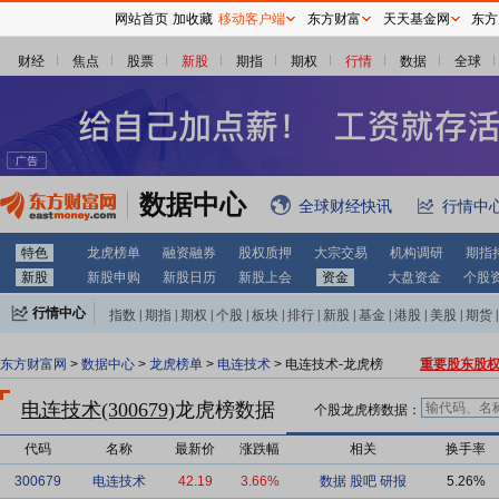
网站首页
加收藏
移动客户端
东方财富
天天基金网
东方
财经
焦点
股票
新股
期指
期权
行情
数据
全球
数据中心
全球财经快讯
行情中
特色
龙虎榜单
融资融券
股权质押
大宗交易
机构调研
期指
新股
新股申购
新股日历
新股上会
资金
大盘资金
个股
行情中心
指数
|
期指
|
期权
|
个股
|
板块
|
排行
|
新股
|
基金
|
港股
|
美股
|
期货
|
外汇
|
黄金
|
自选股
|
自选基金
东方财富网
>
数据中心
>
龙虎榜单
>
电连技术
> 电连技术-龙虎榜
重要股东股
电连技术(300679)
龙虎榜数据
个股龙虎榜数据：
代码
名称
最新价
涨跌幅
相关
换手率
300679
电连技术
42.19
3.66%
数据
股吧
研报
5.26%