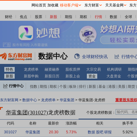
网站首页
加收藏
移动客户端
东方财富
天天基金网
东方
财经
焦点
股票
新股
期指
期权
行情
数据
全球
数据中心
全球财经快讯
行情中
特色
龙虎榜单
融资融券
股权质押
大宗交易
机构调研
期指
新股
新股申购
新股日历
新股上会
资金
大盘资金
个股
行情中心
指数
|
期指
|
期权
|
个股
|
板块
|
排行
|
新股
|
基金
|
港股
|
美股
|
期货
|
外汇
|
黄金
|
自选股
|
自选基金
东方财富网
>
数据中心
>
龙虎榜单
>
华蓝集团
> 华蓝集团-龙虎榜
重要股东股
华蓝集团(301027)
龙虎榜数据
个股龙虎榜数据：
代码
名称
最新价
涨跌幅
相关
换手率
301027
华蓝集团
20.30
5.73%
数据
股吧
研报
5.92%