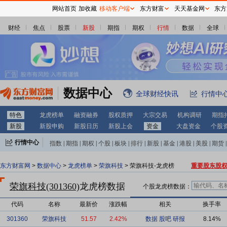
网站首页
加收藏
移动客户端
东方财富
天天基金网
东方
财经
焦点
股票
新股
期指
期权
行情
数据
全球
数据中心
全球财经快讯
行情中
特色
龙虎榜单
融资融券
股权质押
大宗交易
机构调研
期指
新股
新股申购
新股日历
新股上会
资金
大盘资金
个股
行情中心
指数
|
期指
|
期权
|
个股
|
板块
|
排行
|
新股
|
基金
|
港股
|
美股
|
期货
|
外汇
|
黄金
|
自选股
|
自选基金
东方财富网
>
数据中心
>
龙虎榜单
>
荣旗科技
> 荣旗科技-龙虎榜
重要股东股
荣旗科技(301360)
龙虎榜数据
个股龙虎榜数据：
代码
名称
最新价
涨跌幅
相关
换手率
301360
荣旗科技
51.57
2.42%
数据
股吧
研报
8.14%